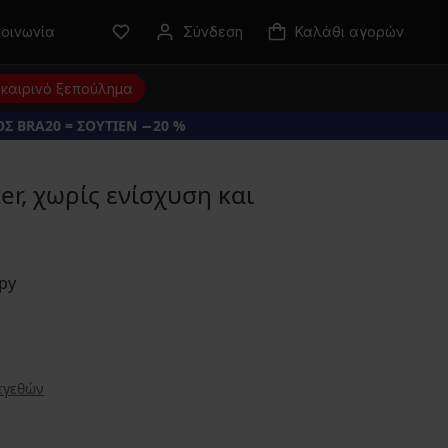
κοινωνία
Σύνδεση
Καλάθι αγορών
καιρινό ξεπούλημα
Σ BRA20 = ΣΟΥΤΙΕΝ −20 %
er, χωρίς ενίσχυση και
εγεθών