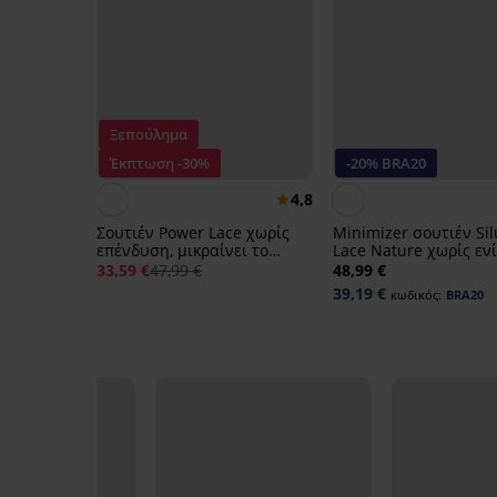
Ξεπούλημα
Έκπτωση -30%
-20% BRA20
4,8
Σουτιέν Power Lace χωρίς
Minimizer σουτιέν Sil
επένδυση, μικραίνει το
Lace Nature χωρίς εν
στήθος
33,59 €
47,99 €
48,99 €
39,19 €
κωδικός:
BRA20