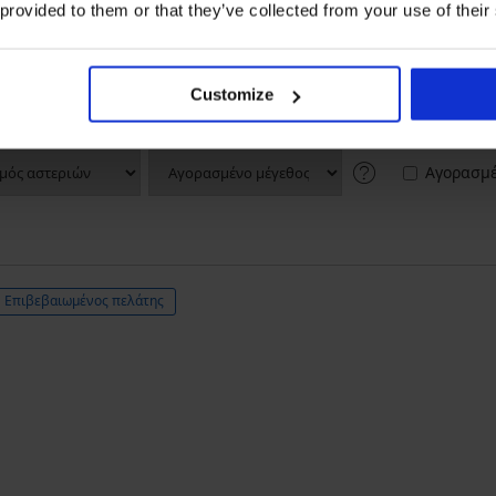
5
11x
 provided to them or that they’ve collected from your use of their
4
3x
3
1x
2
0x
Customize
1
0x
Αγορασμέ
Επιβεβαιωμένος πελάτης