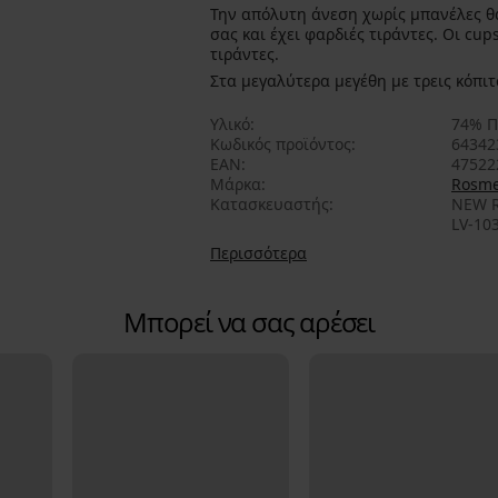
Την απόλυτη άνεση χωρίς μπανέλες θα βρείτε στο σουτιέν Divine που μικραίνει το στ
σας και έχει φαρδιές τιράντες. Oι cups χωρίς ενίσχυση συνεχίζουν και στις φαρδιές
τιράντες.
Στα μεγαλύτερα μεγέθη με τρεις κόπιτ
Υλικό
74% Π
Κωδικός προϊόντος
64342
EAN
47522
Μάρκα
Rosm
Κατασκευαστής
NEW R
LV-103
Περισσότερα
Μπορεί να σας αρέσει