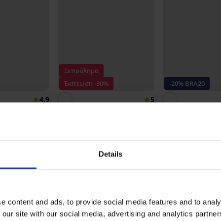
Ξεπούλημα
Έκπτωση -30%
-20% BRA20
4,9
5
 χωρίς
Σουτιέν Jenny χωρίς
Σουτιέν Katia εν
ενίσχυση
αφαιρούμενα μαξ
36,39 €
51,99 €
54,99 €
43,99 €
:
BRA20
κωδικός:
BR
Details
Σ Σουτιέν Divine minimizer, χωρίς ε
e content and ads, to provide social media features and to analy
 our site with our social media, advertising and analytics partn