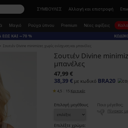
Αναζήτηση
ΣΥΜΒΟΥΛΕΣ
Αλλαγή και επιστροφή
Επι
κά
Μαγιό
Ρούχα ύπνου
Premium
Νέες αφίξεις
Καλο
 ΕΩΣ ΚΑΙ −70 %
ΚΩΔΙΚΟ
Σουτιέν Divine minimizer, χωρίς ενίσχυση και μπανέλες
Σουτιέν Divine minimiz
μπανέλες
47,99 €
38,39 €
BRA20
με κωδικό
4,5
|
15
Κριτικές
Επιλογή μεγέθους
Ποιο μέγεθος;
Πίνακας μ
Επιλέξτε χρώμα: