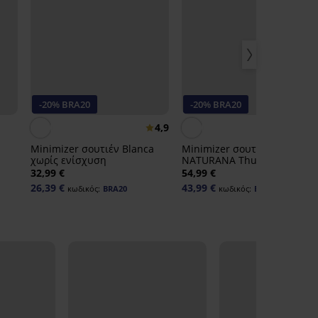
-20% BRA20
-20% BRA20
4,9
Minimizer σουτιέν Blanca
Minimizer σουτιέν
χωρίς ενίσχυση
NATURANA Thursday χωρίς
ενίσχυση και μπανέλες
32,99 €
54,99 €
26,39 €
43,99 €
κωδικός:
BRA20
κωδικός:
BRA20