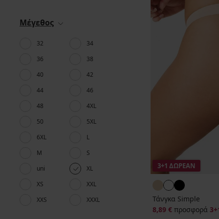
Μέγεθος
32
34
36
38
40
42
44
46
48
4XL
50
5XL
6XL
L
M
S
3+1 ΔΩΡΕΑΝ
uni
XL
XS
XXL
Τάνγκα Simple
XXS
XXXL
8,89 €
προσφορά
3+