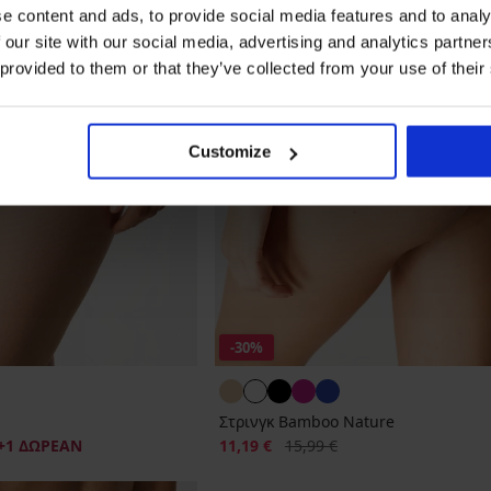
e content and ads, to provide social media features and to analy
 our site with our social media, advertising and analytics partn
 provided to them or that they’ve collected from your use of their
Customize
-30%
Στρινγκ Bamboo Nature
Έκπτωση
Αρχική τιμή
+1 ΔΩΡΕΑΝ
11,19 €
15,99 €