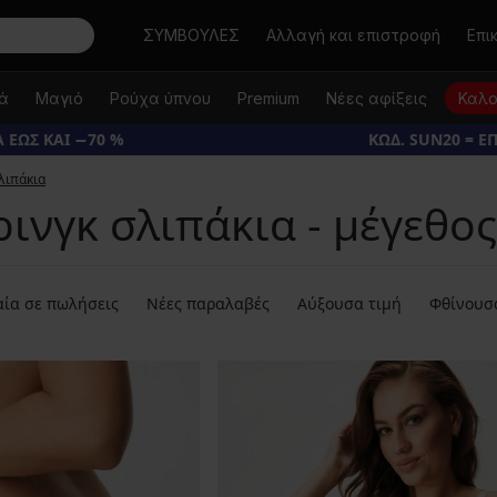
Αναζήτηση
ΣΥΜΒΟΥΛΕΣ
Αλλαγή και επιστροφή
Επι
κά
Μαγιό
Ρούχα ύπνου
Premium
Νέες αφίξεις
Καλο
 ΕΩΣ ΚΑΙ −70 %
ΚΩΔ. SUN20 = Ε
λιπάκια
ρινγκ σλιπάκια - μέγεθος
ία σε πωλήσεις
Νέες παραλαβές
Αύξουσα τιμή
Φθίνουσ