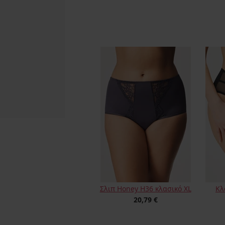
Σλιπ Honey H36 κλασικό XL
Κλ
20,79 €