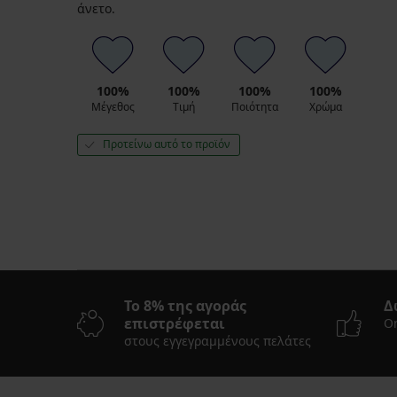
άνετο.
100%
100%
100%
100%
Μέγεθος
Τιμή
Ποιότητα
Χρώμα
Προτείνω αυτό το προϊόν
Το 8% της αγοράς
Δ
επιστρέφεται
On
στους εγγεγραμμένους πελάτες