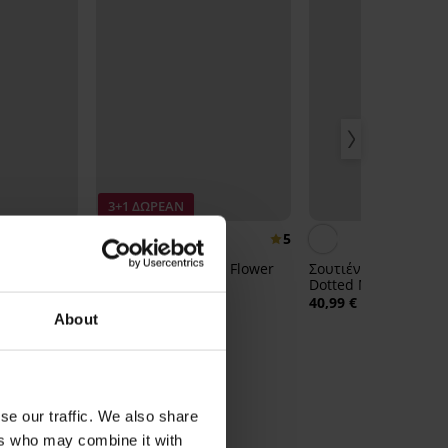
3+1 ΔΩΡΕΑΝ
4,8
5
ν Elvira
Brazil σλιπ Delicate Flower
Σουτιέν Spacer Flex
Dotted Mesh II
22,99 €
40,99 €
About
se our traffic. We also share
ηλόμεσο
ers who may combine it with