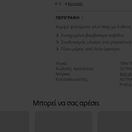
5
|
4
Κριτικές
ΠΕΡΙΓΡΑΦΗ
Κομψό ψηλόμεσο σλιπ Way με ένθετα 
Ενισχυμένο βαμβακερό καβάλο
Συνδυασμός υλικών στο μπροστινό
Πίσω μέρος από λείο ύφασμα
Υλικό
78% Π
Κωδικός προϊόντος
327Hi
Μάρκα
Astrat
Κατασκευαστής
ASTRA
Praha,
Μπορεί να σας αρέσει