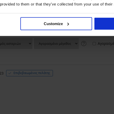
 provided to them or that they’ve collected from your use of their
5
4x
4
0x
3
0x
2
0x
Customize
1
0x
Αγορασμέ
023
Επιβεβαιωμένος πελάτης