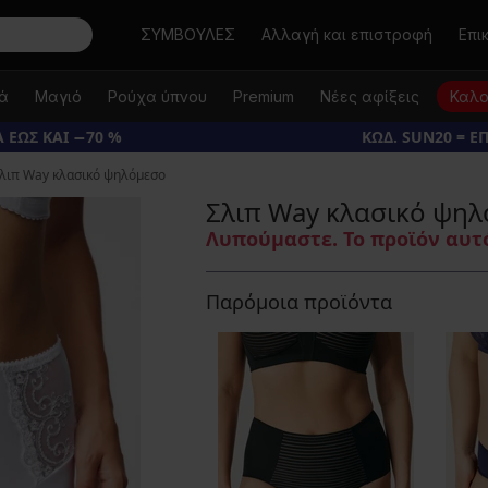
Αναζήτηση
ΣΥΜΒΟΥΛΕΣ
Αλλαγή και επιστροφή
Επι
κά
Μαγιό
Ρούχα ύπνου
Premium
Νέες αφίξεις
Καλο
 ΕΩΣ ΚΑΙ −70 %
ΚΩΔ. SUN20 = Ε
λιπ Way κλασικό ψηλόμεσο
Σλιπ Way κλασικό ψη
Λυπούμαστε. Το προϊόν αυτό
Παρόμοια προϊόντα