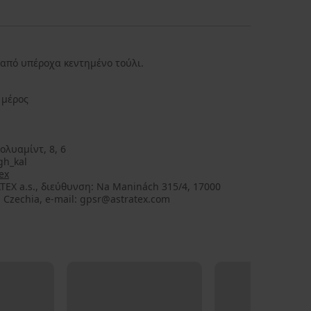
από υπέροχα κεντημένο τούλι.
 μέρος
ολυαμίντ, 8, 6
gh_kal
ex
TEX a.s., διεύθυνση: Na Maninách 315/4, 17000
 Czechia, e-mail: gpsr@astratex.com