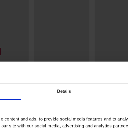
5
Minimizer σουτιέ
χωρίς ενίσχυση
ady Grace New
Σουτιέν Maia 4D Soft Control
35,99 €
Deluxe ενισχυμένο
Details
44,99 €
e content and ads, to provide social media features and to analy
ΓΗΣΗ ΠΡΟΪΟΝΤΟΣ Σλιπ Way κλασικό ψ
 our site with our social media, advertising and analytics partn