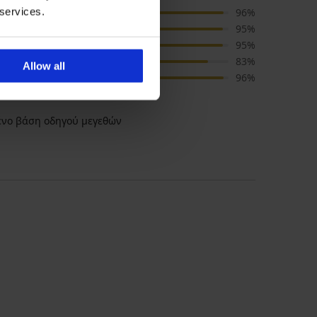
 services.
Μέγεθος
96%
Μέγεθος
95%
Ποιότητα
95%
Τιμή
83%
Allow all
Χρώμα
96%
νο βάση οδηγού μεγεθών