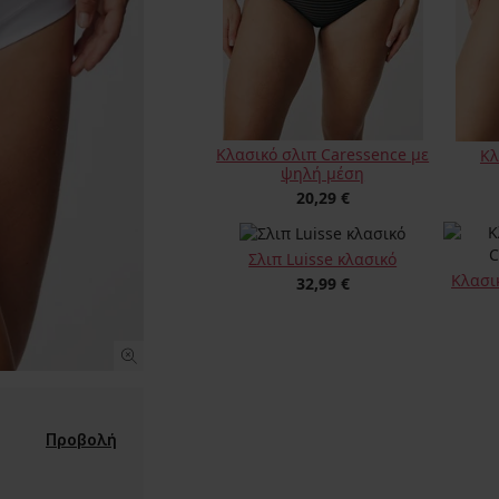
Κλασικό σλιπ Caressence με
Κλ
ψηλή μέση
20,29 €
Σλιπ Luisse κλασικό
Κλασικ
32,99 €
Προβολή