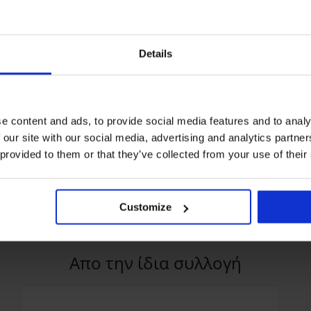
Details
Έκπτωση -20%
3+1 ΔΩΡΕΑΝ
e content and ads, to provide social media features and to analy
5
 our site with our social media, advertising and analytics partn
DAILY by IVA
Σλιπ Power Lace ψηλόμεσο
Κλασικό σλιπ Tr
 provided to them or that they’ve collected from your use of their
Ladyform Soft μ
32,79 €
40,99 €
31,99 €
Customize
Απο την ίδια συλλογή