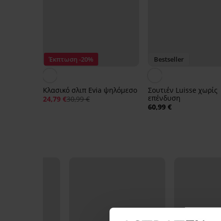
Έκπτωση -20%
Bestseller
Κλασικό σλιπ Evia ψηλόμεσο
Σουτιέν Luisse χωρίς
επένδυση
24,79 €
30,99 €
60,99 €