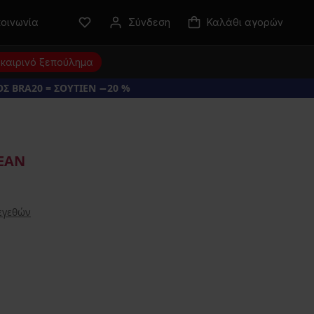
κοινωνία
Σύνδεση
Καλάθι αγορών
καιρινό ξεπούλημα
Σ BRA20 = ΣΟΥΤΙΕΝ −20 %
ΕΑΝ
εγεθών