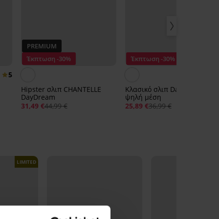
PREMIUM
Έκπτωση -30%
Έκπτωση -30%
5
Hipster σλιπ CHANTELLE
Κλασικό σλιπ Dayana με
DayDream
ψηλή μέση
31,49 €
44,99 €
25,89 €
36,99 €
LIMITED