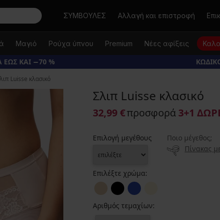
Αναζήτηση
ΣΥΜΒΟΥΛΕΣ
Αλλαγή και επιστροφή
Επι
κά
Μαγιό
Ρούχα ύπνου
Premium
Νέες αφίξεις
Καλο
 ΕΩΣ ΚΑΙ −70 %
ΚΩΔΙΚΟ
λιπ Luisse κλασικό
Σλιπ Luisse κλασικό
32,99 €
προσφορά
3+1 ΔΩΡ
Επιλογή μεγέθους
Ποιο μέγεθος;
Πίνακας μ
Επιλέξτε χρώμα:
Αριθμός τεμαχίων: