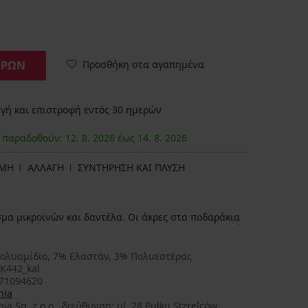
Προσθήκη στα αγαπημένα
ΟΡΩΝ
ή και επιστροφή εντός 30 ημερών
α παραδοθούν:
12. 8.
2026
έως
14. 8.
2026
ΩΜΗ
ΑΛΛΑΓΗ
ΣΥΝΤΗΡΗΣΗ ΚΑΙ ΠΛΥΣΗ
μα μικροϊνών και δαντέλα. Οι άκρες στα ποδαράκια
ολυαμίδιο, 7% Ελαστάν, 3% Πολυεστέρας
eK442_kal
71094620
nia
ia Sp. z o.o., διεύθυνση: ul. 28 Pułku Stzrelców