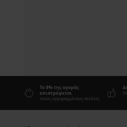
Το 8% της αγοράς
Δ
επιστρέφεται
On
στους εγγεγραμμένους πελάτες