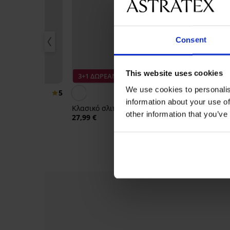
Consent
This website uses cookies
ΕΑΝ
3+1 ΔΩΡΕΑΝ
3+1 ΔΩΡΕΑΝ
We use cookies to personalis
5
information about your use of
Κλασικό σλιπ Luna
Κλασικό σλιπ 
other information that you’ve
με ψηλή μέση
27,99 €
e I. κλασικό
28,99 €