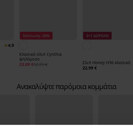
Έκπτωση -30%
3+1 ΔΩΡΕΑΝ
4,9
Κλασικό σλιπ Cynthia
ψηλόμεσο
Σλιπ Honey H36 κλασικό
23,09 €
32,99 €
22,99 €
Ανακαλύψτε παρόμοια κομμάτια