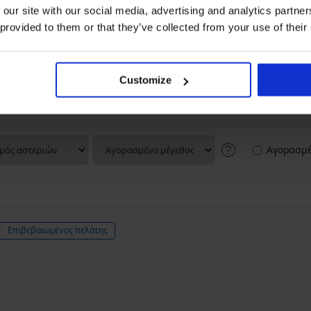
ΠΡΟΪΟΝΤΟΣ Σλιπ σύσφιξης και σμίλευ
 our site with our social media, advertising and analytics partn
 provided to them or that they’ve collected from your use of their
5
9x
4
1x
3
0x
Customize
2
0x
1
0x
Αγορασμέ
Επιβεβαιωμένος πελάτης