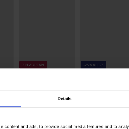
3+1 ΔΩΡΕΑΝ
-25% ALL25
Bestseller
3+1 ΔΩΡΕΑΝ
3,3
5
 Push-
Σλιπ σύσφιξης Misteria
Βαμβακερό σλιπ σύσφιξ
Kira Laser Cut με ψηλή 
20,99 €
Details
16,99 €
12,74 €
κωδικός:
ALL25
e content and ads, to provide social media features and to analy