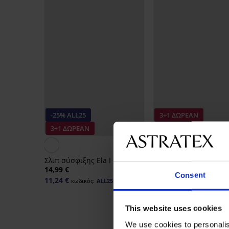
-25% ALL25
3+1 ΔΩΡΕΑΝ
3+1 ΔΩΡΕΑΝ
Bestseller
Σλιπ σύσφιξης Ela Ι
Σλιπ σύσφιξης Simple
Up ψηλόμεσο
14,99 €
Consent
17,99 €
11,24 €
κωδικός:
ALL25
This website uses cookies
We use cookies to personalis