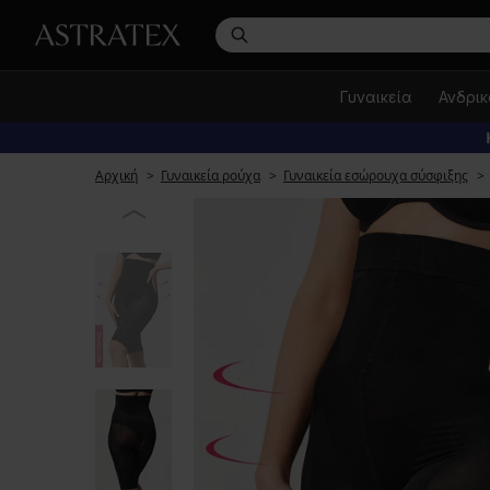
Γυναικεία
Ανδρι
Αρχική
Γυναικεία ρούχα
Γυναικεία εσώρουχα σύσφιξης