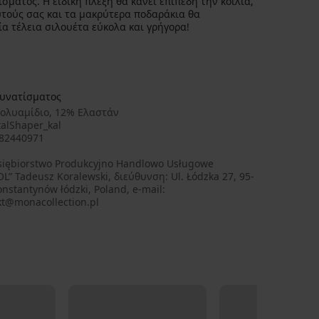
σματος. Η ειδική πλέξη θα κάνει επίπεδη την κοιλιά,
τούς σας και τα μακρύτερα ποδαράκια θα
 τέλεια σιλουέτα εύκολα και γρήγορα!
δυνατίσματος
ολυαμίδιο, 12% Ελαστάν
alShaper_kal
82440971
siębiorstwo Produkcyjno Handlowo Usługowe
L” Tadeusz Koralewski, διεύθυνση: Ul. Łódzka 27, 95-
nstantynów łódzki, Poland, e-mail:
kt@monacollection.pl