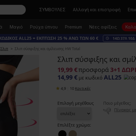
Αναζήτηση
ΣΥΜΒΟΥΛΕΣ
Αλλαγή και επιστροφή
Επι
κά
Μαγιό
Ρούχα ύπνου
Premium
Νέες αφίξεις
Καλο
ΚΩΔΙΚΟΣ ALL25 = ΕΚΠΤΩΣΗ 25 % ΑΝΩ ΤΩΝ 60 €
14
Ω
37
Λ
10
Δ
Σλιπ
Σλιπ σύσφιξης και σμίλευσης HW Total
Σλιπ σύσφιξης και σμί
19,99 €
προσφορά
3+1 ΔΩΡ
14,99 €
ALL25
με κωδικό
4,9
|
10
Κριτικές
Επιλογή μεγέθους
Ποιο μέγεθος;
Πίνακας μ
Επιλέξτε χρώμα: