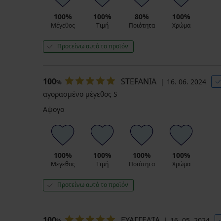
ALL25
ALL25
ALL25
€
100%
κωδικός
100%
80%
100%
ALL25
Μέγεθος
Τιμή
Ποιότητα
Χρώμα
Προτείνω αυτό το προϊόν
100
STEFANIA
16. 06. 2024
%
αγορασμένο μέγεθος S
Αψογο
100%
100%
100%
100%
Μέγεθος
Τιμή
Ποιότητα
Χρώμα
Προτείνω αυτό το προϊόν
100
ΕΥΑΓΓΕΛΊΑ
16. 05. 2024
%