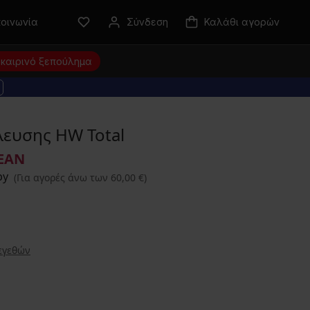
κοινωνία
Σύνδεση
Καλάθι αγορών
καιρινό ξεπούλημα
λευσης HW Total
ΕΑΝ
(Για αγορές άνω των 60,00 €)
εγεθών