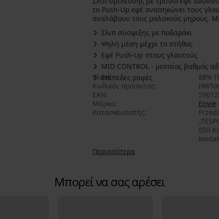
Σλιπ σμίλευσης με τριπλό εφέ αδυνατί
το Push-Up εφέ ανασηκώνει τους γλου
αναλάβουν τους μαλακούς μηρούς. Μία
Σλιπ σύσφιξης με ποδαράκι
Ψηλή μέση μέχρι το στήθος
Εφέ Push-Up στους γλουτούς
MID CONTROL - μεσαίος βαθμός α
Υλικό
88% Π
Επίπεδες ραφές
Κωδικός προϊόντος
HWTot
EAN
59012
Μάρκα
Envie
Κατασκευαστής
Przed
„TESPO
050 Ko
konta
Περισσότερα
Μπορεί να σας αρέσει