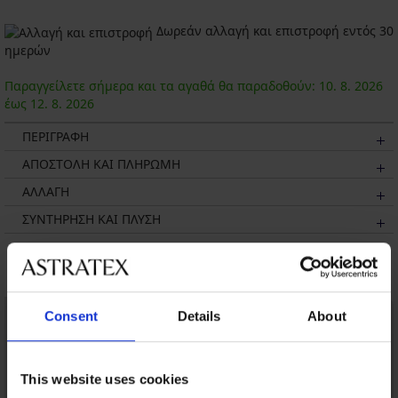
Δωρεάν αλλαγή και επιστροφή εντός 30
ημερών
Παραγγείλετε σήμερα και τα αγαθά θα παραδοθούν:
10. 8.
2026
έως
12. 8.
2026
ΠΕΡΙΓΡΑΦΗ
ΑΠΟΣΤΟΛΗ ΚΑΙ ΠΛΗΡΩΜΗ
ΑΛΛΑΓΗ
ΣΥΝΤΗΡΗΣΗ ΚΑΙ ΠΛΥΣΗ
Μπορεί να σας αρέσει
Consent
Details
About
This website uses cookies