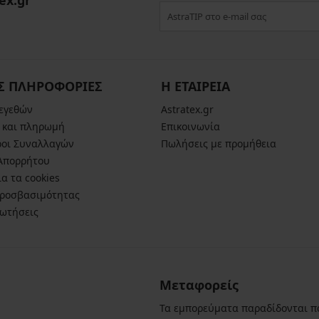
ex.gr
Σ ΠΛΗΡΟΦΟΡΙΕΣ
Η ΕΤΑΙΡΕΙΑ
μεγεθών
Astratex.gr
 και πληρωμή
Επικοινωνία
ροι Συναλλαγών
Πωλήσεις με προμήθεια
 Απορρήτου
α τα cookies
ροσβασιμότητας
ρωτήσεις
Μεταφορείς
Τα εμπορεύματα παραδίδονται π