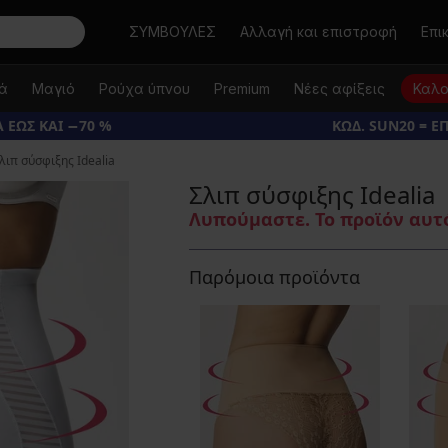
Αναζήτηση
ΣΥΜΒΟΥΛΕΣ
Αλλαγή και επιστροφή
Επι
κά
Μαγιό
Ρούχα ύπνου
Premium
Νέες αφίξεις
Καλο
 ΕΩΣ ΚΑΙ −70 %
ΚΩΔ. SUN20 = Ε
λιπ σύσφιξης Idealia
Σλιπ σύσφιξης Idealia
Λυπούμαστε. Το προϊόν αυτό
Παρόμοια προϊόντα