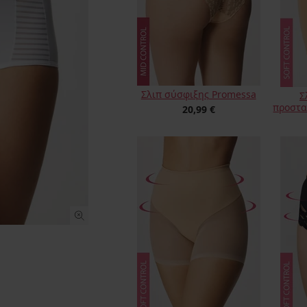
Σλιπ σύσφιξης Promessa
Σ
προστα
20,99 €