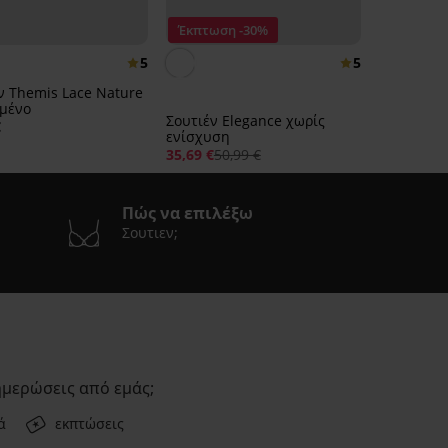
Έκπτωση -30%
5
5
ν Themis Lace Nature
μένο
Σουτιέν Elegance χωρίς
€
ενίσχυση
35,69 €
50,99 €
Πώς να επιλέξω
Σουτιεν;
ημερώσεις από εμάς;
ά
εκπτώσεις