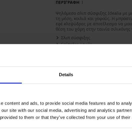
ΠΕΡΙΓΡΑΦΗ
Ψηλόμεσο σλιπ σύσφιξης Idealia με 
τη μέση, κοιλιά και γοφούς. Η μπροστ
εφέ κλεψύδρας με αποτέλεσμα να μοι
θέση του χάρη στην ταινία σιλικόνης
Σλιπ σύσφιξης
Επίπεδες ραφές
MID CONTROL – μεσαίος βαθμός α
Ταινίες σιλικόνης στην εσωτερική 
Συνδυασμός υλικών στην μπροστιν
Κάθετη ραφή στην πίσω πλευρά
Details
Ενισχυμένο βαμβακερό καβάλο
MID CONTROL - μεσαίος βαθμός α
Ταινία σιλικόνης στην εσωτερική π
Επίπεδες ραφές
e content and ads, to provide social media features and to analy
Ενισχυμένο βαμβακερό καβάλο
 our site with our social media, advertising and analytics partn
Συνδυασμός υλικών στο μπροστινό
 provided to them or that they’ve collected from your use of their
Κάθετη ραφή στο πίσω μέρος