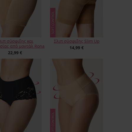
λιπ σύσφιξης και
Σλιπ σύσφιξης Slim Up
σίας από μοντάλ Rona
14,99 €
22,99 €