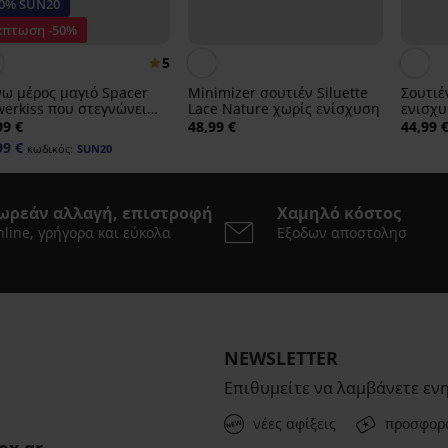
20% SUN20
κπτωση -50%
5
ω μέρος μαγιό Spacer
Minimizer σουτιέν Siluette
Σουτιέ
werkiss που στεγνώνει
Lace Nature χωρίς ενίσχυση
ενισχυ
γορα
99 €
48,99 €
44,99 
99 €
κωδικός:
SUN20
ωρεάν αλλαγή, επιστροφή
Χαμηλό κόστος
line, γρήγορα και εύκολα
Εξοδων αποστολησ
NEWSLETTER
Επιθυμείτε να λαμβάνετε εν
νέες αφίξεις
προσφορ