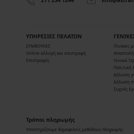
211 234 1244
info@astrat
Καλσόν
σύσφιξης
High
Shaper
20
ΥΠΗΡΕΣΙΕΣ ΠΕΛΑΤΩΝ
ΓΕΝΙΚΕ
DEN
13,59
ΣΥΜΒΟΥΛΕΣ
Πίνακες 
€
Online αλλαγή και επιστροφή
Αποστολή
16,99
Επιστροφές
Γενικοί Ό
€
Πολιτική
Δήλωση γι
Δήλωση π
Συχνές Ε
Τρόποι πληρωμής
Υποστηρίζουμε δημοφιλείς μεθόδους πληρωμής