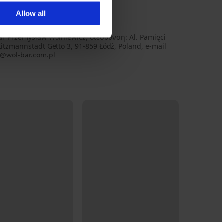
ολυαμίντ, 7
Allow all
a_kal
AR
ar Przemysław Wolniewicz, διεύθυνση: Al. Pamięci
Litzmannstadt Getto 3, 91-859 Łódź, Poland, e-mail:
e@wol-bar.com.pl