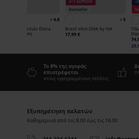
3+1 ΔΩΡΕΑΝ
-
Bestseller
Έ
4,8
5
Minimizer σουτιέν Elvira
Brazil σλιπ DIVA by IVA
Πάν
χωρίς ενίσχυση
Flo
17,99 €
γρή
35,99 €
74,
29,
Το 8% της αγοράς
Δ
επιστρέφεται
On
στους εγγεγραμμένους πελάτες
Εξυπηρέτηση πελατών
-20%
Καθημερινά από τις 8.00 έως τις 16.00
4,9