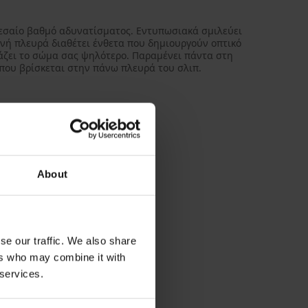
μεσαίο βαθμό αδυνατίσματος. Εντυπωσιακά σμιλεύει
ινή πλευρά διαθέτει ένθετα που δημιουργούν οπτικό
άζει το σώμα σας ψηλότερο. Παραμένει πάντα στη
 που βρίσκεται στην πάνω πλευρά του σλιπ.
δυνατίσματος
πλευρά της μέσης
ή πλευρά
About
δυνατίσματος
λευρά της μέσης
se our traffic. We also share
ers who may combine it with
 μέρος
 services.