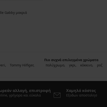
lle Gabby μακριά
Πιο συχνά επιλεγμένα χρώματα
veri
Tommy Hilfiger
πολύχρωμο
γκρι
κόκκινο
ροζ
ωρεάν αλλαγή, επιστροφή
Χαμηλό κόστος
line, γρήγορα και εύκολα
Εξοδων αποστολησ