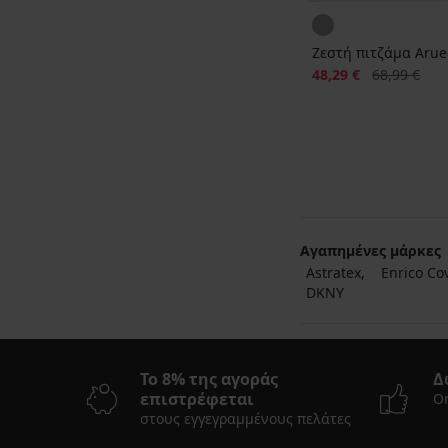
Ζεστή πιτζάμα Arue
Έκπτωση
Αρχική τιμή
48,29 €
68,99 €
Αγαπημένες μάρκες
Astratex
Enrico Co
DKNY
Το 8% της αγοράς
Δ
επιστρέφεται
On
στους εγγεγραμμένους πελάτες