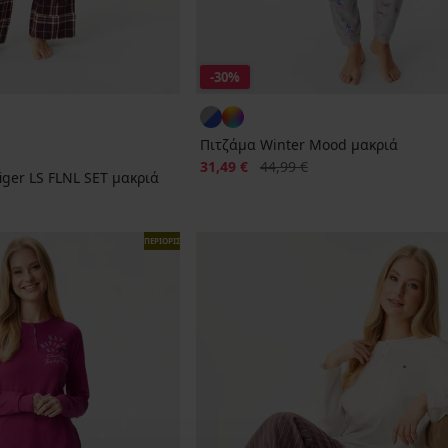
-30%
Πιτζάμα Winter Mood μακριά
Έκπτωση
Αρχική τιμή
31,49 €
44,99 €
iger LS FLNL SET μακριά
ΠΕΡΙΟΡΙΣΜΕΝΑ