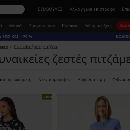
Αναζήτηση
ΣΥΜΒΟΥΛΕΣ
Αλλαγή και επιστροφή
Επι
κά
Μαγιό
Ρούχα ύπνου
Premium
Νέες αφίξεις
Καλο
 ΕΩΣ ΚΑΙ −70 %
ΚΩΔΙΚΟ
ζαμεσ
Γυναικείες ζεστές πιτζάμες
υναικείες ζεστές πιτζάμ
ία σε πωλήσεις
Νέες παραλαβές
Αύξουσα τιμή
Φθίνουσ
ΠΕΡΙΟΡΙΣΜΕΝΑ