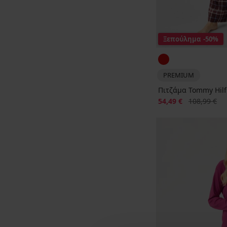
Ξεπούλημα
-50%
PREMIUM
Πιτζάμα Tommy Hilf
Έκπτωση
Αρχική τιμή
54,49 €
108,99 €