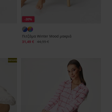
-30%
Πιτζάμα Winter Mood μακριά
Έκπτωση
Αρχική τιμή
31,49 €
44,99 €
ΠΕΡΙΟΡΙΣΜΕΝΑ