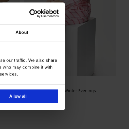
About
se our traffic. We also share
ers who may combine it with
 services.
Φανελένια πιτζάμα Winter Evenings
Allow all
57,99 €
μακριά και