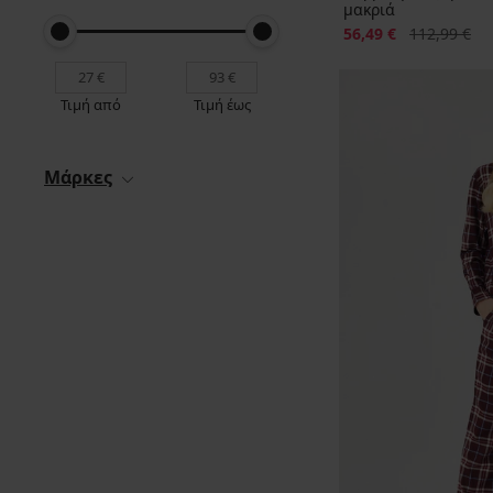
μακριά
Έκπτωση
Αρχική τιμή
56,49 €
112,99 €
Τιμή από
Τιμή έως
Μάρκες