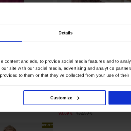
Details
e content and ads, to provide social media features and to analy
 our site with our social media, advertising and analytics partn
Ξεπούλημα
-30%
 provided to them or that they’ve collected from your use of their
ριά
PREMIUM
Customize
Πιτζάμα Tommy Hilfiger Gift LS Tee 
με π...
Έκπτωση
Αρχική τιμή
93,09 €
132,99 €
ΠΕΡΙΟΡΙΣΜΕΝΑ