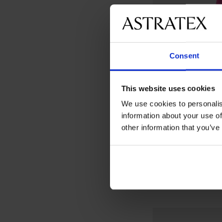
Consent
This website uses cookies
We use cookies to personalis
information about your use of
Ξεπούλημα
-40%
other information that you’ve
Πιτζάμα Skiing μακ
Έκπτωση
Αρχική τιμή
26,99 €
44,99 €