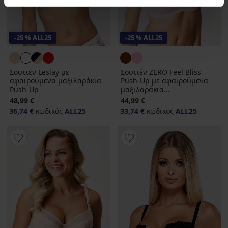
-25 % ALL25
-25 % ALL25
Σουτιέν Leslay με
Σουτιέν ZERO Feel Bliss
αφαιρούμενα μαξιλαράκια
Push-Up με αφαιρούμενα
Push-Up
μαξιλαράκια...
48,99 €
44,99 €
36,74 €
κωδικός
ALL25
33,74 €
κωδικός
ALL25