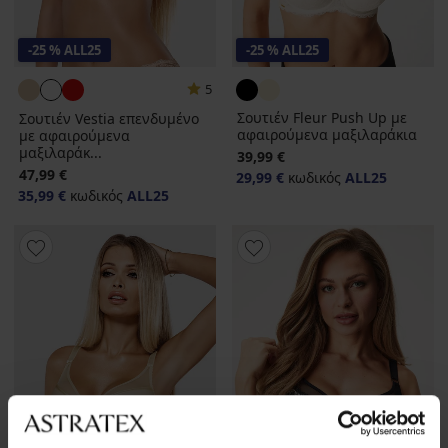
-25 % ALL25
-25 % ALL25
5
Σουτιέν Fleur Push Up με
Σουτιέν Vestia επενδυμένο
αφαιρούμενα μαξιλαράκια
με αφαιρούμενα
μαξιλαράκ...
39,99 €
47,99 €
29,99 €
κωδικός
ALL25
35,99 €
κωδικός
ALL25