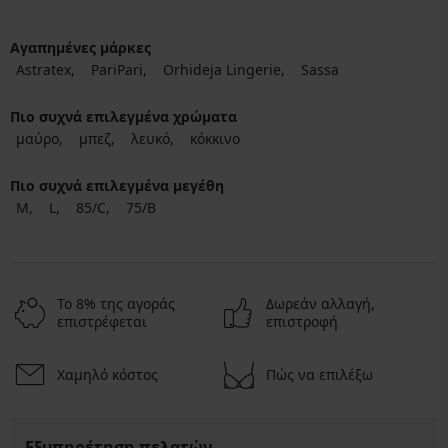
Αγαπημένες μάρκες
Astratex
PariPari
Orhideja Lingerie
Sassa
Πιο συχνά επιλεγμένα χρώματα
μαύρο
μπεζ
λευκό
κόκκινο
Πιο συχνά επιλεγμένα μεγέθη
M
L
85/C
75/B
Το 8% της αγοράς
Δωρεάν αλλαγή,
επιστρέφεται
επιστροφή
Χαμηλό κόστος
Πώς να επιλέξω
Εξυπηρέτηση πελατών