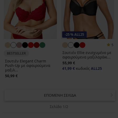
-25 % ALL25
5
Σουτιέν Ellie ενισχυμένο με
BESTSELLER
αφαιρούμενα μαξιλαράκι...
Σουτιέν Elegant Charm
55,99 €
Push-Up με αφαιρούμενα
41,99 €
κωδικός
ALL25
μαξιλ...
50,99 €
ΕΠΌΜΕΝΗ ΣΕΛΊΔΑ
Σελίδα 1/2