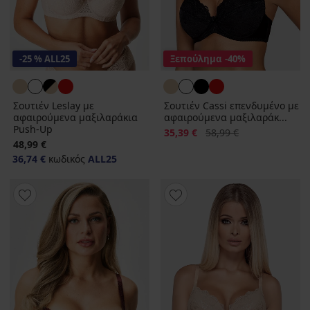
-25 % ALL25
Ξεπούλημα
-40%
Σουτιέν Leslay με
Σουτιέν Cassi επενδυμένο με
αφαιρούμενα μαξιλαράκια
αφαιρούμενα μαξιλαράκ...
Push-Up
Έκπτωση
Αρχική τιμή
35,39 €
58,99 €
48,99 €
36,74 €
κωδικός
ALL25