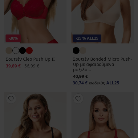
-30%
-25 % ALL25
Σουτιέν Cleo Push Up II
Σουτιέν Bonded Micro Push-
Up με αφαιρούμενα
Έκπτωση
Αρχική τιμή
39,89 €
56,99 €
μαξιλα...
40,99 €
30,74 €
κωδικός
ALL25