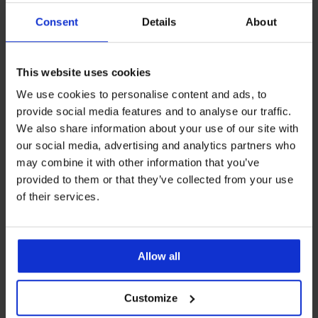
Consent
Details
About
-25 % ALL25
-25 % ALL25
5
This website uses cookies
Σουτιέν Leslay με
Σουτιέν Ellie ενισχυμένο με
We use cookies to personalise content and ads, to
αφαιρούμενα μαξιλαράκια
αφαιρούμενα μαξιλαράκι...
provide social media features and to analyse our traffic.
Push-Up
55,99 €
We also share information about your use of our site with
48,99 €
41,99 €
κωδικός
ALL25
our social media, advertising and analytics partners who
36,74 €
κωδικός
ALL25
may combine it with other information that you’ve
provided to them or that they’ve collected from your use
of their services.
Allow all
Customize