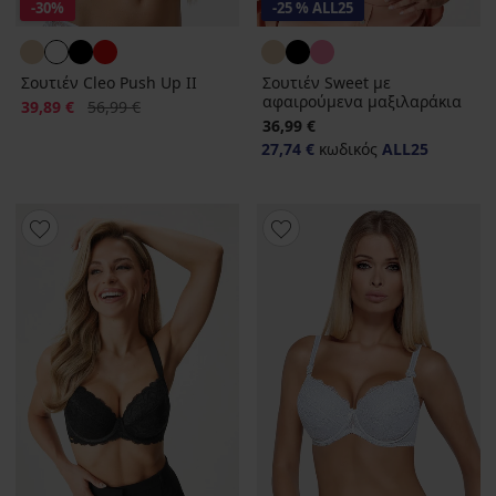
-30%
-25 % ALL25
Σουτιέν Cleo Push Up II
Σουτιέν Sweet με
αφαιρούμενα μαξιλαράκια
Έκπτωση
Αρχική τιμή
39,89 €
56,99 €
36,99 €
27,74 €
κωδικός
ALL25