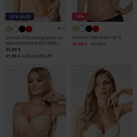
-25 % ALL25
-30%
5
Σουτιέν Cleo Push Up II
Σουτιέν Ellie ενισχυμένο με
αφαιρούμενα μαξιλαράκι...
Έκπτωση
Αρχική τιμή
39,89 €
56,99 €
55,99 €
41,99 €
κωδικός
ALL25