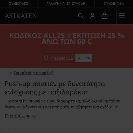
ΣΥΜΒΟΥΛΕΣ
ΑΛΛΑΓΉ ΚΑΙ ΕΠΙΣΤΡΟΦΉ
ΕΠΙΚΟΙΝΩΝΊΑ
ΚΩΔΙΚΟΣ ALL25 = ΕΚΠΤΩΣΗ 25 %
ΑΝΩ ΤΩΝ 60 €
ΑΓΟΡΑ
11
Ω
58
Λ
55
Δ
Σουτιέν με push-up εφέ
Push-up σουτιέν με δυνατότητα
ενίσχυσης με μαξιλαράκια
" Τα σουτιέν μπορεί να είναι διαφορετικά, αλλά όλα είναι πάντα
άνετα. Αν ψάχνετε για ένα από αυτά, αναζητήστε ένα σχέδιο με
αφαιρούμενα μαξιλαράκια. Τη στιγμή που επιθυμείτε ένα πιο
Περισσότερα
γεμάτο ντεκολτέ, μπορείτε να χρησιμοποιήσετε μαξιλαράκια για να
προσθέσετε όγκο στο μπούστο σας. Το αποτέλεσμα θα είναι
αισθητό, αλλά συνάμα φυσικό. Μπορείτε να αγοράσετε ένα σουτιέν