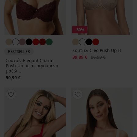
-30%
Σουτιέν Cleo Push Up II
BESTSELLER
Έκπτωση
Αρχική τιμή
39,89 €
56,99 €
Σουτιέν Elegant Charm
Push-Up με αφαιρούμενα
μαξιλ...
50,99 €