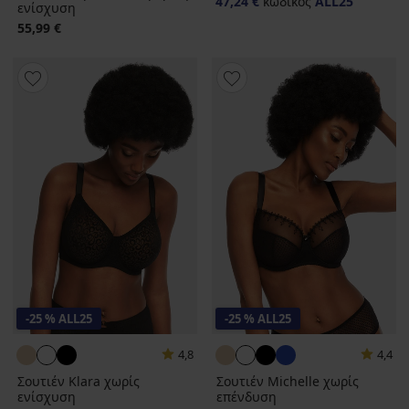
47,24 €
κωδικός
ALL25
ενίσχυση
55,99 €
-25 % ALL25
-25 % ALL25
4,8
4,4
Σουτιέν Klara χωρίς
Σουτιέν Michelle χωρίς
ενίσχυση
επένδυση