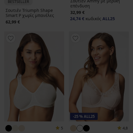
Σουτιέν Ammy με μερική
BESTSELLER
επένδυση
Σουτιέν Triumph Shape
32,99 €
Smart P χωρίς μπανέλες
24,74 €
κωδικός
ALL25
62,99 €
-25 % ALL25
5
4,8