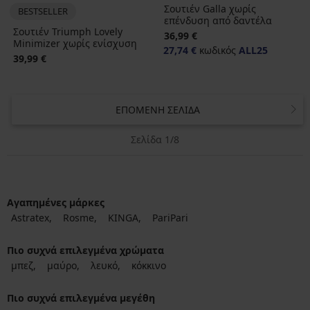
Σουτιέν Galla χωρίς
BESTSELLER
επένδυση από δαντέλα
Σουτιέν Triumph Lovely
36,99 €
Minimizer χωρίς ενίσχυση
27,74 €
κωδικός
ALL25
39,99 €
ΕΠΌΜΕΝΗ ΣΕΛΊΔΑ
Σελίδα 1/8
Αγαπημένες μάρκες
Astratex
Rosme
KINGA
PariPari
Πιο συχνά επιλεγμένα χρώματα
μπεζ
μαύρο
λευκό
κόκκινο
Πιο συχνά επιλεγμένα μεγέθη