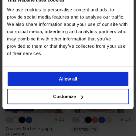
39,74 €
κωδικός
ALL25
ενίσχυση
We use cookies to personalise content and ads, to
44,99 €
provide social media features and to analyse our traffic.
We also share information about your use of our site with
our social media, advertising and analytics partners who
may combine it with other information that you’ve
provided to them or that they’ve collected from your use
of their services.
Allow all
Customize
-25 % ALL25
4,4
4,8
Σουτιέν Michelle χωρίς
BESTSELLER
επένδυση