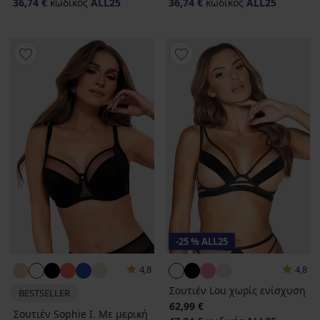
36,74 €
κωδικός
ALL25
36,74 €
κωδικός
ALL25
-25 % ALL25
4,8
4,8
Σουτιέν Lou χωρίς ενίσχυση
BESTSELLER
62,99 €
Σουτιέν Sophie I. Με μερική