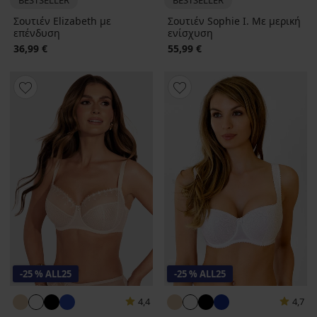
BESTSELLER
BESTSELLER
Σουτιέν Elizabeth με
Σουτιέν Sophie I. Με μερική
επένδυση
ενίσχυση
36,99 €
55,99 €
-25 % ALL25
-25 % ALL25
4,4
4,7