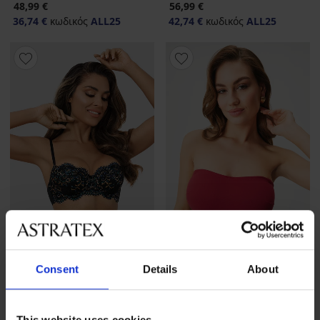
48,99 €
56,99 €
36,74 €
κωδικός
ALL25
42,74 €
κωδικός
ALL25
-25 % ALL25
Consent
Details
About
4,8
Σουτιέν Bethanie Push-Up
BESTSELLER
52,99 €
Σουτιέν DIVA by IVA χωρίς
This website uses cookies