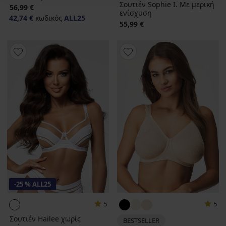
Σουτιέν Sophie I. Με μερική
56,99 €
ενίσχυση
42,74 €
κωδικός
ALL25
55,99 €
-25 % ALL25
5
5
Σουτιέν Hailee χωρίς
BESTSELLER