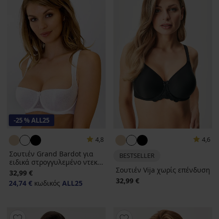
-25 % ALL25
4,8
4,6
Σουτιέν Grand Bardot για
BESTSELLER
ειδικά στρογγυλεμένο ντεκ...
Σουτιέν Vija χωρίς επένδυση
32,99 €
32,99 €
24,74 €
κωδικός
ALL25