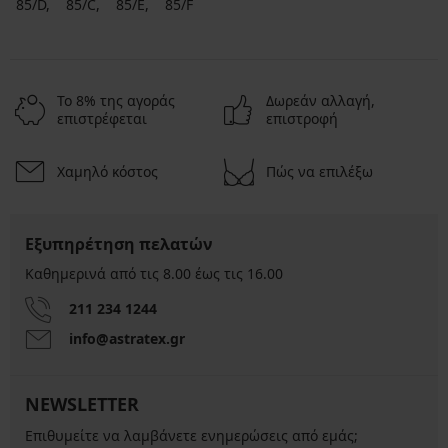
85/D
85/C
85/E
85/F
Το 8% της αγοράς
Δωρεάν αλλαγή,
επιστρέφεται
επιστροφή
Χαμηλό κόστος
Πώς να επιλέξω
Εξυπηρέτηση πελατών
Καθημερινά από τις 8.00 έως τις 16.00
211 234 1244
info@astratex.gr
NEWSLETTER
Επιθυμείτε να λαμβάνετε ενημερώσεις από εμάς;