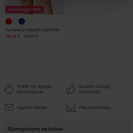
Ξεπούλημα
-70%
Γυναικείο κορμάκι Dantelle
Έκπτωση
Αρχική τιμή
14,10 €
46,99 €
Το 8% της αγοράς
Δωρεάν αλλαγή,
επιστρέφεται
επιστροφή
Χαμηλό κόστος
Πώς να επιλέξω
Εξυπηρέτηση πελατών