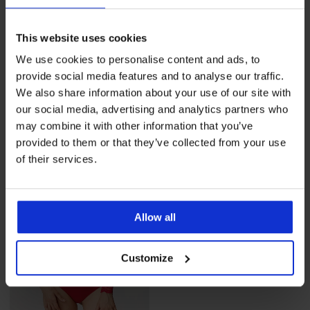
Ξεπούλημα
-70%
Ξεπούλημα
-70%
This website uses cookies
We use cookies to personalise content and ads, to
provide social media features and to analyse our traffic.
Γυναικείο κορμάκι Dantelle
Γυναικείο κορμάκι Dantelle
We also share information about your use of our site with
Έκπτωση
Αρχική τιμή
Έκπτωση
Αρχική τιμή
14,10 €
46,99 €
14,10 €
46,99 €
our social media, advertising and analytics partners who
may combine it with other information that you’ve
provided to them or that they’ve collected from your use
of their services.
Allow all
Customize