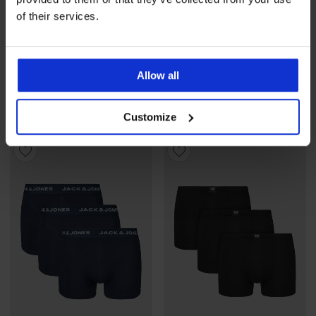
of their services.
2+1 ΔΩΡΕΑΝ
3PACK Κάλτσες από
2PACK Βαμβακερό μποξέρ
Allow all
μπαμπού MEN-A ψηλές
σορτς Ibris II
10,99 €
προσφορά
2+1
32,99 €
ΔΩΡΕΑΝ
Customize