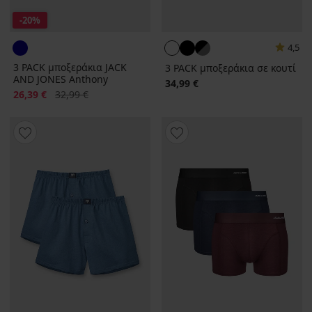
-20%
4,5
3 PACK μποξεράκια JACK
3 PACK μποξεράκια σε κουτί
AND JONES Anthony
34,99 €
Έκπτωση
Αρχική τιμή
26,39 €
32,99 €