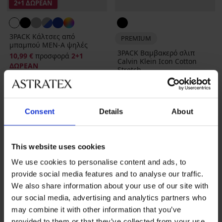
2+1 ΔΩΡΕΑΝ
3PACK Κάλτσες από
PREMIUM
μπαμπού MEN-A ψηλές
3PACK Βαμβακερό σλιπ
10,99 €
προσφορά
2+1
Calvin Klein Icon Cotton
ΔΩΡΕΑΝ
Stretch...
48,99 €
Consent
Details
About
This website uses cookies
We use cookies to personalise content and ads, to
provide social media features and to analyse our traffic.
We also share information about your use of our site with
our social media, advertising and analytics partners who
may combine it with other information that you’ve
provided to them or that they’ve collected from your use