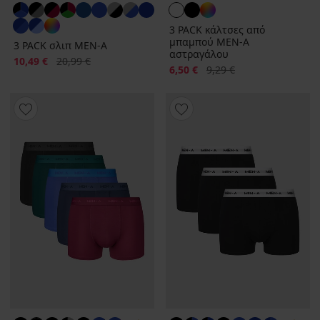
3 PACK κάλτσες από
μπαμπού MEN-A
3 PACK σλιπ MEN-A
αστραγάλου
Έκπτωση
Αρχική τιμή
10,49 €
20,99 €
Έκπτωση
Αρχική τιμή
6,50 €
9,29 €