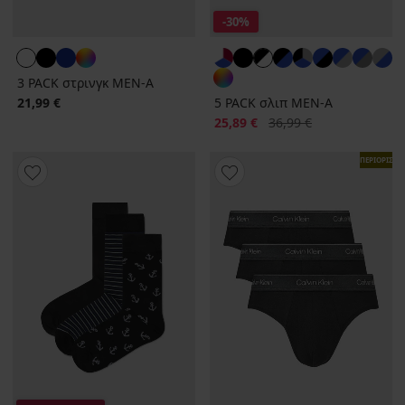
-30%
3 PACK στρινγκ MEN-A
21,99 €
5 PACK σλιπ MEN-A
Έκπτωση
Αρχική τιμή
25,89 €
36,99 €
ΠΕΡΙΟΡΙΣΜ