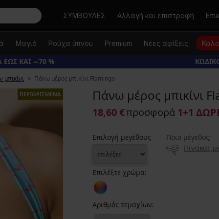
Αναζήτηση
ΣΥΜΒΟΥΛΕΣ
Αλλαγή και επιστροφή
Επι
κά
Μαγιό
Ρούχα ύπνου
Premium
Νέες αφίξεις
Καλο
 ΕΩΣ ΚΑΙ −70 %
ΚΩΔΙΚΟ
ν μπικίνι
Πάνω μέρος μπικίνι Flamingo
Πάνω μέρος μπικίνι F
ΠΕΡΙΟΡΙΣΜΕΝΑ
18,60 €
προσφορά
1+1 ΔΩΡ
Επιλογή μεγέθους
Ποιο μέγεθος;
Πίνακας μ
Επιλέξτε χρώμα:
Αριθμός τεμαχίων: