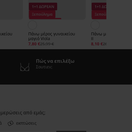
1+1 ΔΩΡΕΑΝ
1+1 ΔΩΡΕΑΝ
Ξεπούλημα
Ξεπούλημα
Έκπτωση -70%
Έκπτωση -70%
ικείου
Πάνω μέρος γυναικείου
Πάνω μέρος μπικίνι
μαγιό Viola
II
7,80 €
25,99 €
8,10 €
26,99 €
Πώς να επιλέξω
Σουτιεν;
ημερώσεις από εμάς;
ά
εκπτώσεις