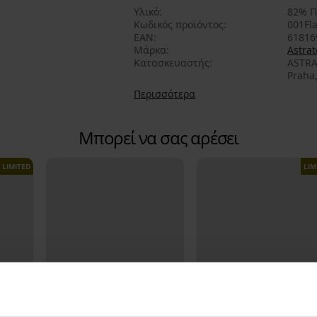
Υλικό
82% Π
Κωδικός προϊόντος
001Fl
EAN
61816
Μάρκα
Astrat
Κατασκευαστής
ASTRA
Praha,
Περισσότερα
Μπορεί να σας αρέσει
LIMITED
LIM