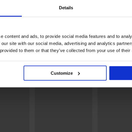
1+1 ΔΩΡΕΑΝ
1+1 ΔΩΡΕΑΝ
Details
Ξεπούλημα
Ξεπούλημα
Έκπτωση -50%
Έκπτωση -70%
fia
Πάνω μέρος μαγιό Raha
Πάνω μέρος μαγιό Summ
e content and ads, to provide social media features and to analy
Push-Up
Mood IV
 our site with our social media, advertising and analytics partn
14,99 €
29,99 €
19,80 €
65,99 €
 provided to them or that they’ve collected from your use of their
Ανακαλύψτε παρόμοια κομμάτια
LIMITED
LIMITED
Customize