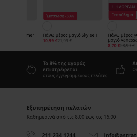
ΕΑΝ
1+1 ΔΩΡΕΑΝ
μα
Ξεπούλημα
Έκπτωση -50%
-70%
Έκπτωση -70
ς μαγιό Summer
Πάνω μέρος μαγιό Skylee Ι
Πάνω μέρος γ
μαγιό Vanessa
10,99 €
21,99 €
99 €
8,70 €
28,99 €
Το 8% της αγοράς
Δ
επιστρέφεται
On
στους εγγεγραμμένους πελάτες
Ξεπούλημα
-50%
1+1 ΔΩΡΕΑΝ
ΠΕΡΙΟΡΙΣΜΕΝΑ
Εξυπηρέτηση πελατών
Καθημερινά από τις 8.00 έως τις 16.00
Πάνω
Πάνω
μέρος
μέρος
γυναικείου
μπικίνι
211 234 1244
info@astrat