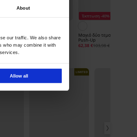
About
Έκπτωση -40%
er
Κάτω μέρος μαγιό Dalji
Μαγιό δύο τεμαχίων Kare
se our traffic. We also share
Yellow
Push-Up
ers who may combine it with
13,99 €
62,38 €
103,98 €
 services.
LIMITED
LIMITED
Allow all