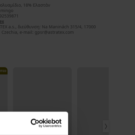
ολυαμίδιο, 18% Ελαστάν
amingo
92539871
ex
TEX a.s., διεύθυνση: Na Maninách 315/4, 17000
 Czechia, e-mail: gpsr@astratex.com
ITED
LIMITED