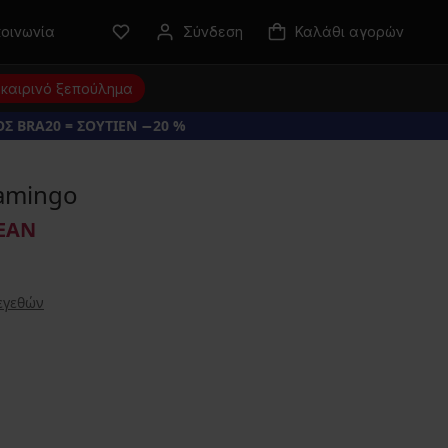
κοινωνία
Σύνδεση
Καλάθι αγορών
καιρινό ξεπούλημα
Σ BRA20 = ΣΟΥΤΙΕΝ −20 %
lamingo
ΕΑΝ
εγεθών