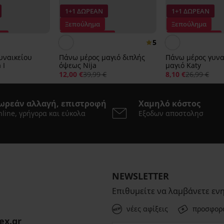
1+1 ΔΩΡΕΑΝ
1+1 ΔΩΡΕΑΝ
Ξεπούλημα
Ξεπούλημα
%
Έκπτωση -70%
Έκπτωση -70%
5
υναικείου
Πάνω μέρος μαγιό διπλής
Πάνω μέρος γυνα
 I
όψεως Nija
μαγιό Katy
12,00 €
39,99 €
8,10 €
26,99 €
ωρεάν αλλαγή, επιστροφή
Χαμηλό κόστος
line, γρήγορα και εύκολα
Εξοδων αποστολησ
NEWSLETTER
Επιθυμείτε να λαμβάνετε εν
νέες αφίξεις
προσφορ
ex.gr