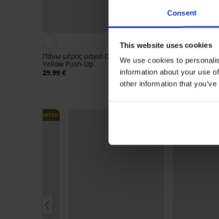
1+1 ΔΩΡΕΑΝ
Consent
Ξεπούλημα
Έκπτωση -50%
This website uses cookies
Πάνω μέρος μαγιό Dalji
Μαγιό δύο τεμαχίων A
We use cookies to personalis
Yellow Push-Up
27,49 €
54,98 €
information about your use of
29,99 €
other information that you’ve
LIMITED
LIMITED