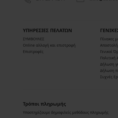
μαγιό
Abeba
Ezer
II
Black
8,99
59,99
€
€
17,99
€
ΥΠΗΡΕΣΙΕΣ ΠΕΛΑΤΩΝ
ΓΕΝΙΚΕ
ΣΥΜΒΟΥΛΕΣ
Πίνακες 
Online αλλαγή και επιστροφή
Αποστολή
Επιστροφές
Γενικοί Ό
Πολιτική
Δήλωση γι
Δήλωση π
Συχνές Ε
Τρόποι πληρωμής
Υποστηρίζουμε δημοφιλείς μεθόδους πληρωμής