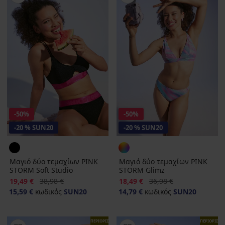
-50%
-50%
-20 % SUN20
-20 % SUN20
Μαγιό δύο τεμαχίων PINK
Μαγιό δύο τεμαχίων PINK
STORM Soft Studio
STORM Glimz
Έκπτωση
Αρχική τιμή
Έκπτωση
Αρχική τιμή
19,49 €
38,98 €
18,49 €
36,98 €
15,59 €
κωδικός
SUN20
14,79 €
κωδικός
SUN20
ΠΕΡΙΟΡΙΣΜΕΝΑ
ΠΕΡΙΟΡΙΣΜ