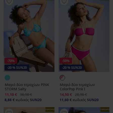
-70%
-50%
-20 % SUN20
-20 % SUN20
Μαγιό δύο τεμαχίων PINK
Μαγιό δύο τεμαχίων
STORM Salty
ColorPop Pink I
Έκπτωση
Αρχική τιμή
Έκπτωση
Αρχική τιμή
11,10 €
36,98 €
14,50 €
28,98 €
8,88 €
κωδικός
SUN20
11,60 €
κωδικός
SUN20
ΠΕΡΙΟΡΙΣΜΕΝΑ
ΠΕΡΙΟΡΙΣΜ