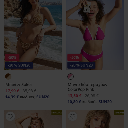
-50%
-50%
-20 % SUN20
-20 % SUN20
Μπικίνι Soléa
Μαγιό δύο τεμαχίων
ColorPop Pink
Έκπτωση
Αρχική τιμή
17,99 €
35,98 €
Έκπτωση
Αρχική τιμή
13,50 €
26,98 €
14,39 €
κωδικός
SUN20
10,80 €
κωδικός
SUN20
ΠΕΡΙΟΡΙΣΜΕΝΑ
ΠΕΡΙΟΡΙΣΜ