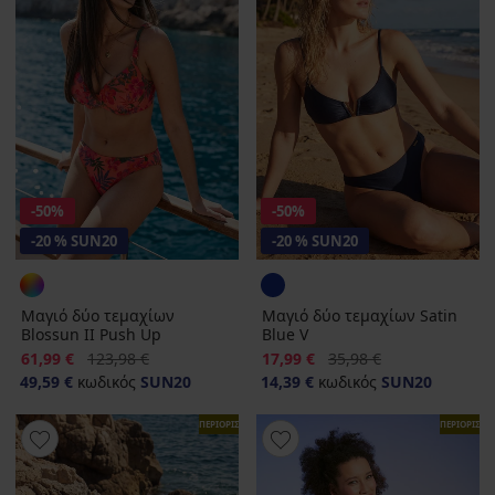
-50%
-50%
-20 % SUN20
-20 % SUN20
Μαγιό δύο τεμαχίων
Μαγιό δύο τεμαχίων Satin
Blossun II Push Up
Blue V
Έκπτωση
Αρχική τιμή
Έκπτωση
Αρχική τιμή
61,99 €
123,98 €
17,99 €
35,98 €
49,59 €
κωδικός
SUN20
14,39 €
κωδικός
SUN20
ΠΕΡΙΟΡΙΣΜΕΝΑ
ΠΕΡΙΟΡΙΣΜ