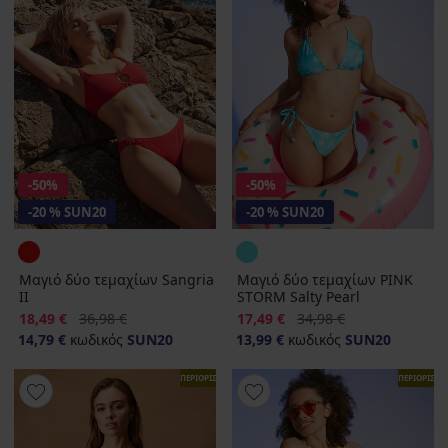
-50%
-50%
-20 % SUN20
-20 % SUN20
Μαγιό δύο τεμαχίων Sangria
Μαγιό δύο τεμαχίων PINK
ΙΙ
STORM Salty Pearl
Έκπτωση
Αρχική τιμή
Έκπτωση
Αρχική τιμή
18,49 €
36,98 €
17,49 €
34,98 €
14,79 €
κωδικός
SUN20
13,99 €
κωδικός
SUN20
ΠΕΡΙΟΡΙΣΜΕΝΑ
ΠΕΡΙΟΡΙΣΜ