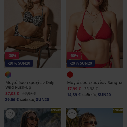
-30%
-50%
-20 % SUN20
-20 % SUN20
Μαγιό δύο τεμαχίων Dalji
Μαγιό δύο τεμαχίων Sangria
Wild Push-Up
Έκπτωση
Αρχική τιμή
17,99 €
35,98 €
Έκπτωση
Αρχική τιμή
37,08 €
52,98 €
14,39 €
κωδικός
SUN20
29,66 €
κωδικός
SUN20
ΠΕΡΙΟΡΙΣΜΕΝΑ
ΠΕΡΙΟΡΙΣΜ