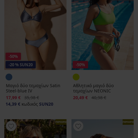
-50%
-20 % SUN20
-50%
Μαγιό δύο τεμαχίων Satin
Αθλητικό μαγιό δύο
Steel-blue IV
τεμαχίων NEONIC
Έκπτωση
Αρχική τιμή
Έκπτωση
Αρχική τιμή
17,99 €
35,98 €
20,49 €
40,98 €
14,39 €
κωδικός
SUN20
ΠΕΡΙΟΡΙΣΜΕΝΑ
ΠΕΡΙΟΡΙΣΜ