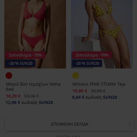
Ξεπούλημα
-70%
Ξεπούλημα
-70%
-20 % SUN20
-20 % SUN20
Μαγιό δύο τεμαχίων Neha
Μπικίνι PINK STORM Taja
Red
Έκπτωση
Αρχική τιμή
10,80 €
35,98 €
Έκπτωση
Αρχική τιμή
16,20 €
53,98 €
8,64 €
κωδικός
SUN20
12,96 €
κωδικός
SUN20
ΕΠΌΜΕΝΗ ΣΕΛΊΔΑ