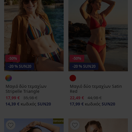
-50%
-50%
-20 % SUN20
-20 % SUN20
Μαγιό δύο τεμαχίων
Μαγιό δύο τεμαχίων Satin
Stripelle Triangle
Red
Έκπτωση
Αρχική τιμή
Έκπτωση
Αρχική τιμή
17,99 €
35,98 €
22,49 €
44,98 €
14,39 €
κωδικός
SUN20
17,99 €
κωδικός
SUN20
ΠΕΡΙΟΡΙΣΜΕΝΑ