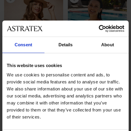
Consent
Details
About
This website uses cookies
We use cookies to personalise content and ads, to
-50%
provide social media features and to analyse our traffic.
We also share information about your use of our site with
Μαγιό δύο τεμαχίων Lucia
Αθλητικό μαγιό δύο
our social media, advertising and analytics partners who
Noir
τεμαχίων NEONIC Ι
may combine it with other information that you’ve
Έκπτωση
Αρχική τιμή
114,98 €
20,49 €
40,98 €
provided to them or that they’ve collected from your use
of their services.
ΠΕΡΙΟΡΙΣΜΕΝΑ
ΠΕΡΙΟΡΙΣΜ