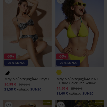
-50%
-50%
-20 % SUN20
-20 % SUN20
Μαγιό δύο τεμαχίων Onyx I
Μαγιό δύο τεμαχίων PINK
STORM Color Pop Yellow
Έκπτωση
Αρχική τιμή
26,98 €
53,98 €
Έκπτωση
Αρχική τιμή
14,50 €
28,98 €
21,58 €
κωδικός
SUN20
11,60 €
κωδικός
SUN20
ΠΕΡΙΟΡΙΣΜΕΝΑ
ΠΕΡΙΟΡΙΣΜ