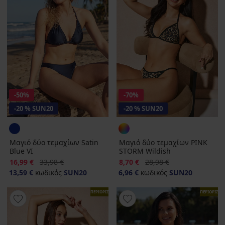
-50%
-70%
-20 % SUN20
-20 % SUN20
Μαγιό δύο τεμαχίων Satin
Μαγιό δύο τεμαχίων PINK
Blue VI
STORM Wildish
Έκπτωση
Αρχική τιμή
Έκπτωση
Αρχική τιμή
16,99 €
33,98 €
8,70 €
28,98 €
13,59 €
κωδικός
SUN20
6,96 €
κωδικός
SUN20
ΠΕΡΙΟΡΙΣΜΕΝΑ
ΠΕΡΙΟΡΙΣΜ