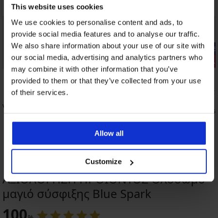
This website uses cookies
We use cookies to personalise content and ads, to
provide social media features and to analyse our traffic.
We also share information about your use of our site with
-25% ALL25
our social media, advertising and analytics partners who
-25% ALL25
3+1 ΔΩΡΕΑ
may combine it with other information that you’ve
5
5
provided to them or that they’ve collected from your use
Σουτιέν Themis Lace Nature
Brazil σλιπ
of their services.
ενισχυμένο
22,99 €
ένο
44,99 €
17,24 €
κωδι
33,74 €
κωδικός:
ALL25
Allow all
Customize
ΑΞΙΟΛΟΓΗΣΗ ΠΡΟΪΟΝΤΟΣ Ολόσωμο
μαγιό σύσφιξης Blue Spark
100
%