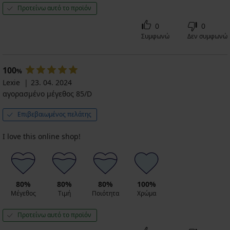
Προτείνω αυτό το προϊόν
0
0
Συμφωνώ
Δεν συμφωνώ
100
%
Lexie
23. 04. 2024
αγορασμένο μέγεθος 85/D
Επιβεβαιωμένος πελάτης
I love this online shop!
80%
80%
80%
100%
Μέγεθος
Τιμή
Ποιότητα
Χρώμα
Προτείνω αυτό το προϊόν