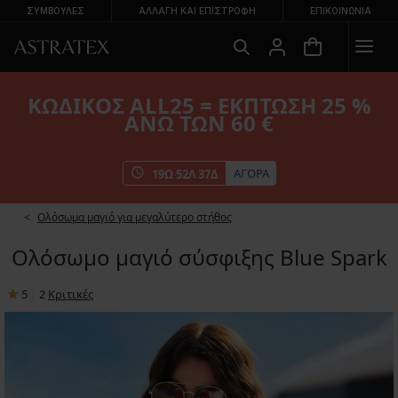
ΣΥΜΒΟΥΛΕΣ
ΑΛΛΑΓΉ ΚΑΙ ΕΠΙΣΤΡΟΦΉ
ΕΠΙΚΟΙΝΩΝΊΑ
ΚΩΔΙΚΟΣ ALL25 = ΕΚΠΤΩΣΗ 25 %
ΑΝΩ ΤΩΝ 60 €
ΑΓΟΡΑ
19
Ω
52
Λ
36
Δ
Ολόσωμα μαγιό για μεγαλύτερο στήθος
Ολόσωμο μαγιό σύσφιξης Blue Spark
5
|
2
Κριτικές