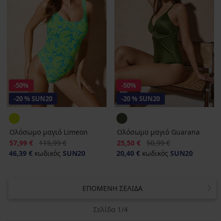
-50%
-50%
-20 % SUN20
-20 % SUN20
Ολόσωμο μαγιό Limeon
Ολόσωμο μαγιό Guarana
Έκπτωση
Αρχική τιμή
Έκπτωση
Αρχική τιμή
57,99 €
115,99 €
25,50 €
50,99 €
46,39 €
κωδικός
SUN20
20,40 €
κωδικός
SUN20
ΕΠΌΜΕΝΗ ΣΕΛΊΔΑ
Σελίδα 1/4