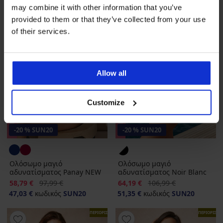
may combine it with other information that you’ve
provided to them or that they’ve collected from your use
of their services.
Allow all
Customize
-40%
-40%
-20 % SUN20
-20 % SUN20
Ολόσωμο μαγιό
Ολόσωμο μαγιό
αδυνατίσματος Panay NEW
αδυνατίσματος Noir Blanc
Έκπτωση
Αρχική τιμή
Έκπτωση
Αρχική τιμή
58,79 €
97,99 €
64,19 €
106,99 €
47,03 €
κωδικός
SUN20
51,35 €
κωδικός
SUN20
ΠΕΡΙΟΡΙΣΜΕΝΑ
ΠΕΡΙΟΡΙΣΜ