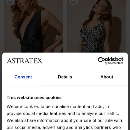
-70%
-40%
Consent
Details
About
-20 % SUN20
-20 % SUN20
Ολόσωμο μαγιό Junglow 3
Ολόσωμο μαγιό Monobella
This website uses cookies
σε 1
Έκπτωση
Αρχική τιμή
77,39 €
128,99 €
We use cookies to personalise content and ads, to
Έκπτωση
Αρχική τιμή
20,10 €
66,99 €
61,91 €
κωδικός
SUN20
provide social media features and to analyse our traffic.
16,08 €
κωδικός
SUN20
We also share information about your use of our site with
ΠΕΡΙΟΡΙΣΜΕΝΑ
ΠΕΡΙΟΡΙΣΜ
our social media, advertising and analytics partners who