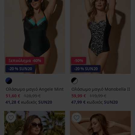
Ξεπούλημα
-60%
-50%
-20 % SUN20
-20 % SUN20
Ολόσωμο μαγιό Angele Mint
Ολόσωμο μαγιό Monobella II
Έκπτωση
Αρχική τιμή
Έκπτωση
Αρχική τιμή
51,60 €
128,99 €
59,99 €
119,99 €
41,28 €
κωδικός
SUN20
47,99 €
κωδικός
SUN20
ΠΕΡΙΟΡΙΣΜΕΝΑ