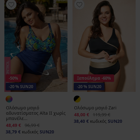
ΠΕΡΙΟΡΙΣΜΕΝΑ
-50%
Ξεπούλημα
-60%
-20 % SUN20
-20 % SUN20
Ολόσωμο μαγιό
Ολόσωμο μαγιό Zari
αδυνατίσματος Alta II χωρίς
Έκπτωση
Αρχική τιμή
48,00 €
119,99 €
μπανέλε...
38,40 €
κωδικός
SUN20
Έκπτωση
Αρχική τιμή
48,49 €
96,99 €
38,79 €
κωδικός
SUN20