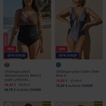
-50%
-50%
-20 % SUN20
-20 % SUN20
Ολόσωμο μαγιό
Ολόσωμο μαγιό Satin Steel-
αδυνατίσματος Bella II
blue II
χωρίς μπανέλε...
Έκπτωση
Αρχική τιμή
19,00 €
37,99 €
Έκπτωση
Αρχική τιμή
48,49 €
96,99 €
15,20 €
κωδικός
SUN20
38,79 €
κωδικός
SUN20
ΠΕΡΙΟΡΙΣΜΕΝΑ
ΠΕΡΙΟΡΙΣΜ