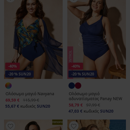
-40%
-40%
-20 % SUN20
-20 % SUN20
Ολόσωμο μαγιό Navyana
Ολόσωμο μαγιό
αδυνατίσματος Panay NEW
Έκπτωση
Αρχική τιμή
69,59 €
115,99 €
Έκπτωση
Αρχική τιμή
58,79 €
97,99 €
55,67 €
κωδικός
SUN20
47,03 €
κωδικός
SUN20
ΠΕΡΙΟΡΙΣΜΕΝΑ