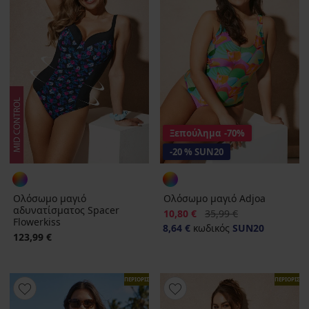
Ξεπούλημα
-70%
-20 % SUN20
Ολόσωμο μαγιό
Ολόσωμο μαγιό Adjoa
αδυνατίσματος Spacer
Έκπτωση
Αρχική τιμή
10,80 €
35,99 €
Flowerkiss
8,64 €
κωδικός
SUN20
123,99 €
ΠΕΡΙΟΡΙΣΜΕΝΑ
ΠΕΡΙΟΡΙΣΜ