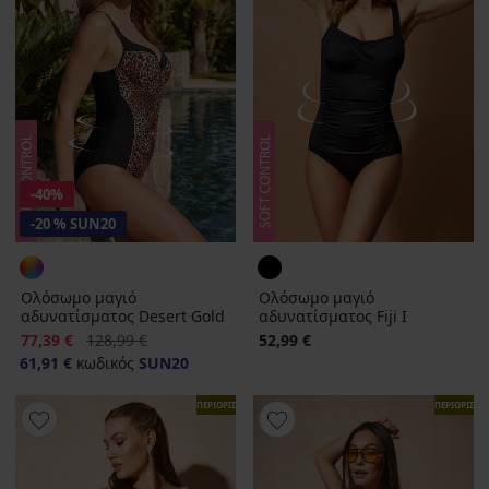
-40%
-20 % SUN20
Ολόσωμο μαγιό
Ολόσωμο μαγιό
αδυνατίσματος Desert Gold
αδυνατίσματος Fiji I
Έκπτωση
Αρχική τιμή
77,39 €
128,99 €
52,99 €
61,91 €
κωδικός
SUN20
ΠΕΡΙΟΡΙΣΜΕΝΑ
ΠΕΡΙΟΡΙΣΜ