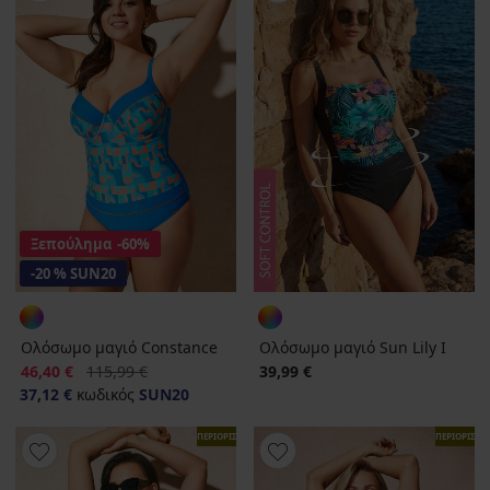
Ξεπούλημα
-60%
-20 % SUN20
Ολόσωμο μαγιό Constance
Ολόσωμο μαγιό Sun Lily I
Έκπτωση
Αρχική τιμή
46,40 €
115,99 €
39,99 €
37,12 €
κωδικός
SUN20
ΠΕΡΙΟΡΙΣΜΕΝΑ
ΠΕΡΙΟΡΙΣΜ