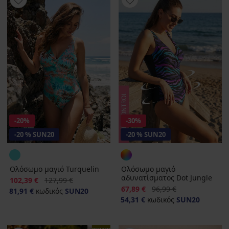
-20%
-30%
-20 % SUN20
-20 % SUN20
Ολόσωμο μαγιό Turquelin
Ολόσωμο μαγιό
αδυνατίσματος Dot Jungle
Έκπτωση
Αρχική τιμή
102,39 €
127,99 €
Έκπτωση
Αρχική τιμή
67,89 €
96,99 €
81,91 €
κωδικός
SUN20
54,31 €
κωδικός
SUN20