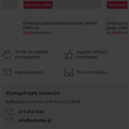
Έκπτωση -50%
Έκπτωση -
Ολόσωμο μαγιό αδυνατίσματος Velvet
Ολόσωμο μα
Hibiscus
χωρίς μπαν
53,49 €
48,49 €
106,99 €
96,99
Το 8% της αγοράς
Δωρεάν αλλαγή,
επιστρέφεται
επιστροφή
Χαμηλό κόστος
Πώς να επιλέξω
Εξυπηρέτηση πελατών
Καθημερινά από τις 8.00 έως τις 16.00
211 234 1244
info@astratex.gr