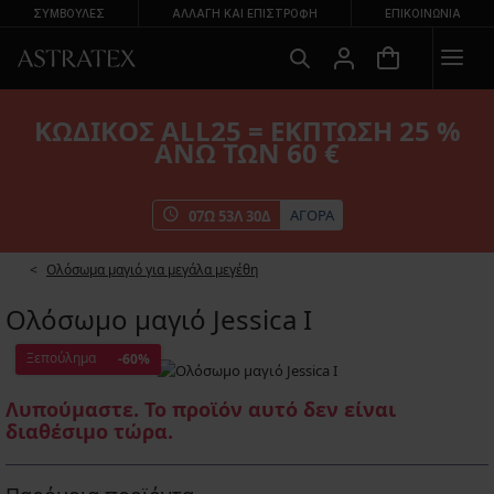
ΣΥΜΒΟΥΛΕΣ
ΑΛΛΑΓΉ ΚΑΙ ΕΠΙΣΤΡΟΦΉ
ΕΠΙΚΟΙΝΩΝΊΑ
ΚΩΔΙΚΟΣ ALL25 = ΕΚΠΤΩΣΗ 25 %
ΑΝΩ ΤΩΝ 60 €
ΑΓΟΡΑ
07
Ω
53
Λ
29
Δ
Ολόσωμα μαγιό για μεγάλα μεγέθη
Ολόσωμο μαγιό Jessica I
Ξεπούλημα
-60%
Λυπούμαστε. Το προϊόν αυτό δεν είναι
διαθέσιμο τώρα.