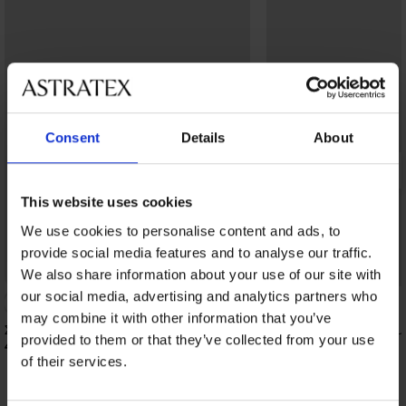
Consent
Details
About
This website uses cookies
We use cookies to personalise content and ads, to
provide social media features and to analyse our traffic.
Bestseller
-25% ALL25
We also share information about your use of our site with
our social media, advertising and analytics partners who
5
may combine it with other information that you’ve
Σουτιέν Spacer Delicate Flower
Σουτιέν Spacer Flexicu
provided to them or that they’ve collected from your use
44,99 €
40,99 €
of their services.
30,74 €
κωδικός:
ALL25