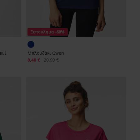
Ξεπούλημα
-60%
ι Ι
Μπλουζάκι Gwen
Έκπτωση
Αρχική τιμή
8,40 €
20,99 €