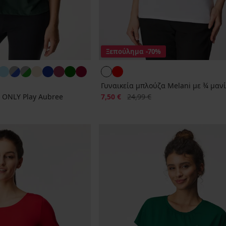
Ξεπούλημα
-70%
Γυναικεία μπλούζα Melani με ¾ μανίκ
Έκπτωση
Αρχική τιμή
 ONLY Play Aubree
7,50 €
24,99 €