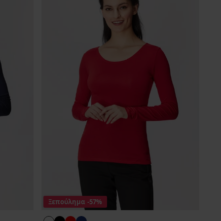
Ξεπούλημα
-57%