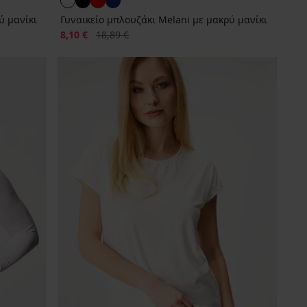
ύ μανίκι
Γυναικείο μπλουζάκι Melani με μακρύ μανίκι
Έκπτωση
Αρχική τιμή
8,10 €
18,89 €