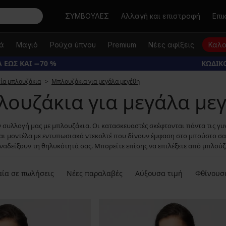
Αναζήτηση
ΣΥΜΒΟΥΛΕΣ
Αλλαγή και επιστροφή
Επι
κά
Μαγιό
Ρούχα ύπνου
Premium
Νέες αφίξεις
Καλο
 ΕΩΣ ΚΑΙ −70 %
ΚΩΔΙΚΟ
εία μπλουζάκια
Μπλουζάκια για μεγάλα μεγέθη
ουζάκια για μεγάλα με
ν συλλογή μας με μπλουζάκια. Οι κατασκευαστές σκέφτονται πάντα τις γυ
ι μοντέλα με εντυπωσιακά ντεκολτέ που δίνουν έμφαση στο μπούστο σας, 
ναδείξουν τη θηλυκότητά σας. Μπορείτε επίσης να επιλέξετε από μπλούζ
ία σε πωλήσεις
Νέες παραλαβές
Αύξουσα τιμή
Φθίνουσ