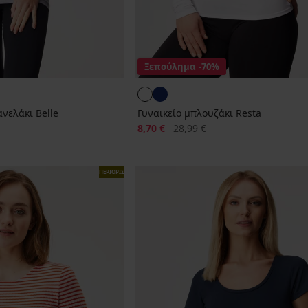
Ξεπούλημα
-70%
νελάκι Belle
Γυναικείο μπλουζάκι Resta
Έκπτωση
Αρχική τιμή
8,70 €
28,99 €
ΠΕΡΙΟΡΙΣΜΕΝΑ