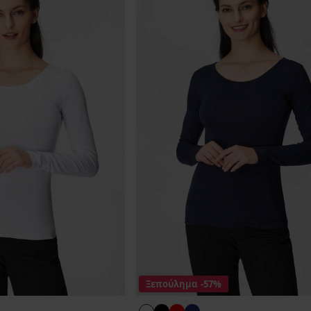
Ξεπούλημα
-57%