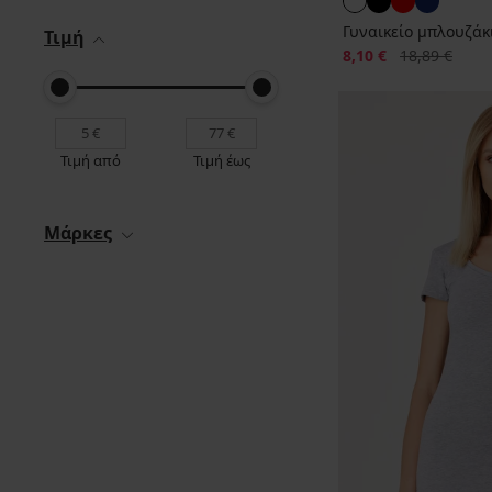
Γυναικείο μπλουζάκ
Τιμή
Έκπτωση
Αρχική τιμή
8,10 €
18,89 €
Τιμή από
Τιμή έως
Μάρκες