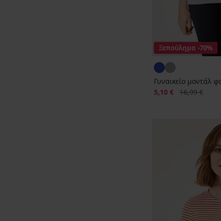
Ξεπούλημα
-70%
Γυναικείο μοντάλ φα
Έκπτωση
Αρχική τιμή
5,10 €
16,99 €