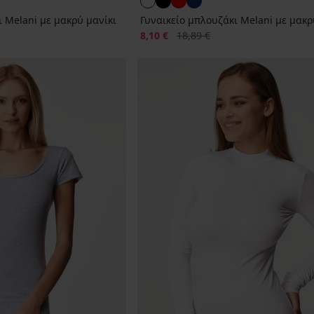
ι Melani με μακρύ μανίκι
Γυναικείο μπλουζάκι Melani με μακρ
Έκπτωση
Αρχική τιμή
8,10 €
18,89 €