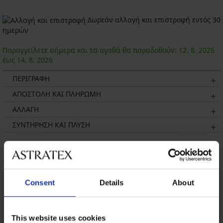
Δωρεάν αλλαγή και επιστροφή εντός 30
ημερών
Παραγγείλετε σήμερα και τα αγαθά θα παραδοθούν:
12. 8.
2026
έως
14. 8.
2026
ΠΕΡΙΓΡΑΦΗ
ΑΠΟΣΤΟΛΗ ΚΑΙ ΠΛΗΡΩΜΗ
ΑΛΛΑΓΗ
ΣΥΝΤΗΡΗΣΗ ΚΑΙ ΠΛΥΣΗ
Μπορεί να σας αρέσει
Consent
Details
About
This website uses cookies