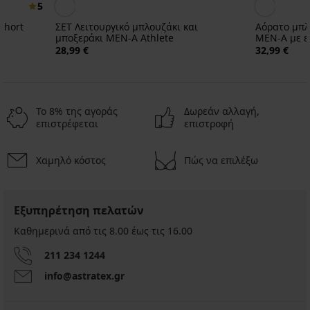
5
Short
ΣΕΤ Λειτουργικό μπλουζάκι και
Αόρατο μπλ
μποξεράκι MEN-A Athlete
MEN-A με 
28,99 €
32,99 €
Το 8% της αγοράς
Δωρεάν αλλαγή,
επιστρέφεται
επιστροφή
Χαμηλό κόστος
Πώς να επιλέξω
-20%
Ξεπούλημα
Ξεπούλημα
-50%
-30%
Εξυπηρέτηση πελατών
Nude
Ανδρικό
Μπλουζάκι
φανελάκι
μπλουζάκι
nude
Καθημερινά από τις 8.00 έως τις 16.00
Μπαμπού
2PACK
PREMIUM
κάτω
V
κάτω
μπλουζάκι
Βαμβακερό
3PACK
2PACK
από
neck
από
211 234 1244
3PACK
PureLine
μπλουζάκι
Αόρατο
Βαμβακερό
πουκάμισο
μαύρο
το
Βαμβακερό
Short
MEN-
μπλουζάκι
μπλουζάκι
info@astratex.gr
πουκάμισο
μπλουζάκι
31,19
χωρίς
7,50
A
κάτω
MEN-
με
BOSS
ραφές
Oscar
€
€
από
A
πρόσθετα
Classic
ΙΙ
28,99
πουκάμισο
Oscar
38,99
14,99