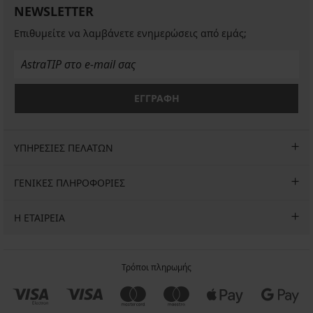
για...
55,99
NEWSLETTER
MEN-
24,99
€
€
€
24,99
37,09
A
€
€
€
€
Επιθυμείτε να λαμβάνετε ενημερώσεις από εμάς;
με...
52,99
80,99
€
€
ΕΓΓΡΑΦΗ
ΥΠΗΡΕΣΙΕΣ ΠΕΛΑΤΩΝ
ΓΕΝΙΚΕΣ ΠΛΗΡΟΦΟΡΙΕΣ
Η ΕΤΑΙΡΕΙΑ
Τρόποι πληρωμής