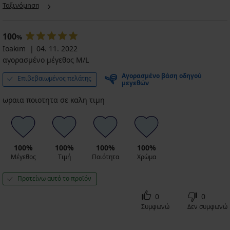
Oscar
2PACK
A
Ταξινόμηση
ΙΙ
Αόρατο
Oscar
μπλουζάκι
24,99
24,99
κάτω
€
€
100
από
%
πουκάμισο
Ioakim
04. 11. 2022
MEN-
αγορασμένο μέγεθος M/L
A
με...
Αγορασμένο βάση οδηγού
Επιβεβαιωμένος πελάτης
56,99
μεγεθών
€
ωραια ποιοτητα σε καλη τιμη
100%
100%
100%
100%
Μέγεθος
Τιμή
Ποιότητα
Χρώμα
Προτείνω αυτό το προϊόν
0
0
Συμφωνώ
Δεν συμφωνώ