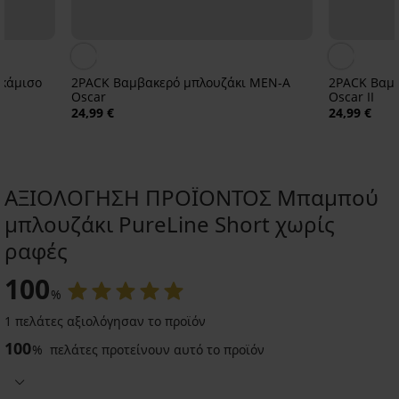
υκάμισο
2PACK Βαμβακερό μπλουζάκι MEN-A
2PACK Βαμ
Oscar
Oscar ΙΙ
24,99 €
24,99 €
ΑΞΙΟΛΟΓΗΣΗ ΠΡΟΪΟΝΤΟΣ Μπαμπού
μπλουζάκι PureLine Short χωρίς
ραφές
100
%
1 πελάτες αξιολόγησαν το προϊόν
Μπλουζάκι
2PACK
μπαμπού
Βαμβακερό
2PACK
100
%
πελάτες προτείνουν αυτό το προϊόν
Lucian
μπλουζάκι
Βαμβακερό
MEN-
32,99
μπλουζάκι
A
MEN-
€