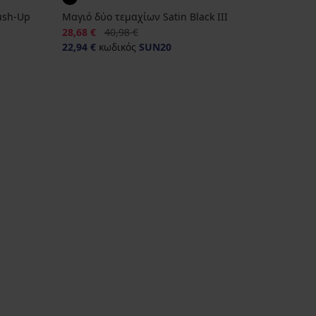
Push-Up
Μαγιό δύο τεμαχίων Satin Black III
Έκπτωση
Αρχική τιμή
28,68 €
40,98 €
22,94 €
κωδικός
SUN20