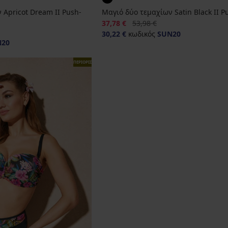
 Apricot Dream II Push-
Μαγιό δύο τεμαχίων Satin Black II 
Έκπτωση
Αρχική τιμή
37,78 €
53,98 €
30,22 €
κωδικός
SUN20
N20
ΠΕΡΙΟΡΙΣΜΕΝΑ