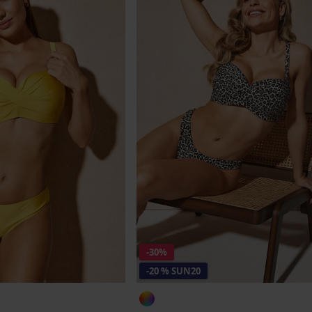
-30%
-20 % SUN20