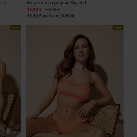
-Up
Μαγιό δύο τεμαχίων Skylee Ι
Έκπτωση
Αρχική τιμή
18,99 €
37,98 €
15,19 €
κωδικός
SUN20
ΠΕΡΙΟΡΙΣΜΕΝΑ
ΠΕΡΙΟΡΙΣΜΕΝΑ