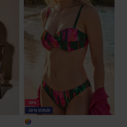
-50%
-20 % SUN20