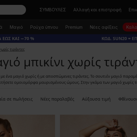
Αναζήτηση
ΣΥΜΒΟΥΛΕΣ
Αλλαγή και επιστροφή
Επι
κά
Μαγιό
Ρούχα ύπνου
Premium
Νέες αφίξεις
Καλο
 ΕΩΣ ΚΑΙ −70 %
ΚΩΔ. SUN20 = Ε
χωρίς τιράντες
γιό μπικίνι χωρίς τιράν
με ένα μαγιό χωρίς ή με αποσπώμενες τιράντες. Το σουτιέν μαγιό παραμέ
τήσετε ομοιομόρφα μαυρισμένους ώμους. Στην γκάμα των μαγιό χωρίς τιρ
ία σε πωλήσεις
Νέες παραλαβές
Αύξουσα τιμή
Φθίνουσ