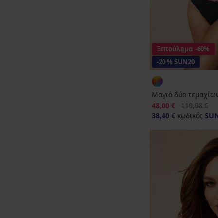
Ξεπούλημα
-60%
-20 % SUN20
Μαγιό δύο τεμαχίων
Έκπτωση
Αρχική τιμή
48,00 €
119,98 €
38,40 €
κωδικός
SU