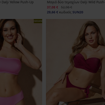
 Dalji Yellow Push-Up
Μαγιό δύο τεμαχίων Dalji Wild Push
Έκπτωση
Αρχική τιμή
37,08 €
52,98 €
29,66 €
κωδικός
SUN20
ΠΕΡΙΟΡΙΣΜΕΝΑ