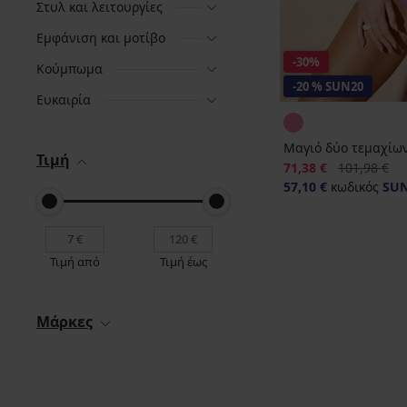
Στυλ και λειτουργίες
Εμφάνιση και μοτίβο
-30%
Κούμπωμα
-20 % SUN20
Ευκαιρία
Μαγιό δύο τεμαχίων
Τιμή
Έκπτωση
Αρχική τιμή
71,38 €
101,98 €
57,10 €
κωδικός
SU
Τιμή από
Τιμή έως
Μάρκες