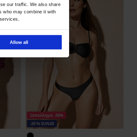
se our traffic. We also share
ers who may combine it with
 services.
Allow all
Ξεπούλημα
-30%
-20 % SUN20