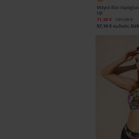
Μαγιό δύο τεμαχίων
Up
Έκπτωση
Αρχική τιμή
71,38 €
101,98 €
57,10 €
κωδικός
SU