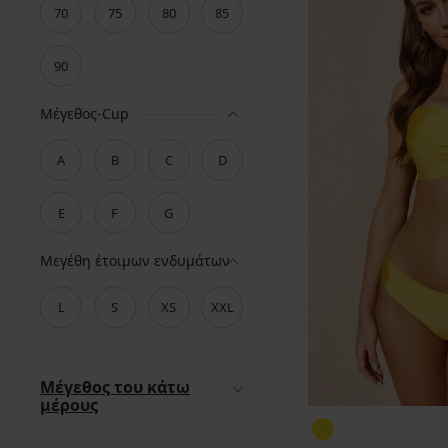
70
75
80
85
90
Μέγεθος-Cup
A
B
C
D
E
F
G
Μεγέθη έτοιμων ενδυμάτων
L
S
XS
XXL
Μέγεθος του κάτω
μέρους