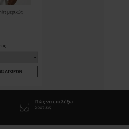
irt μερικώς
ους
ΘΙ ΑΓΟΡΏΝ
Πώς να επιλέξω
Σουτιεν;