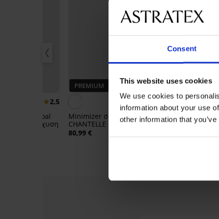
Consent
This website uses cookies
PREMIUM
Bestseller
We use cookies to personalis
2,5
5
information about your use of
 σουτιέν Wacoal
Minimizer σουτιέν
other information that you’ve
al χωρίς ενίσχυση
CHANTELLE C Magnifique
Minimizer σο
χωρίς ενίσχυση
80,99 €
Wild Rose Sen
ενίσχυση
55,99 €