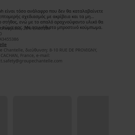
ah είναι τόσο ανάλαφρο που δεν θα καταλαβαίνετε
επτομερής σχεδιασμός με ακρίβεια και τα μη
ο στήθος, ενώ με το απαλό αραχνοΰφαντο υλικό θα
το σώμα σας. Με ασυνήθιστο μπροστινό κούμπωμα.
ολυαμίδιο, 28% Ελαστάν
0
43455386
elle
e Chantelle, διεύθυνση: 8-10 RUE DE PROVIGNY,
 CACHAN, France, e-mail:
ct.safety@groupechantelle.com