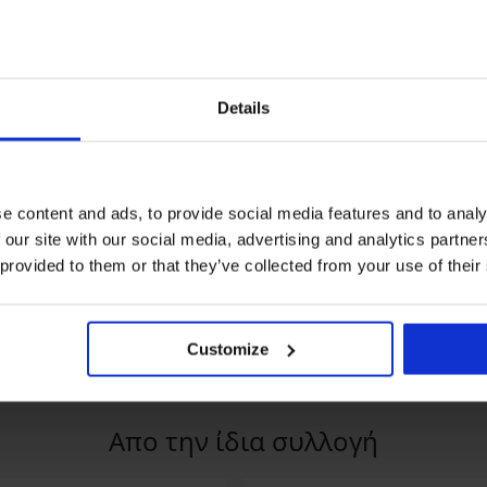
Details
PREMIUM
e content and ads, to provide social media features and to analy
5
 our site with our social media, advertising and analytics partn
Σουτιέν θηλασμού Freya
Minimizer σουτι
 provided to them or that they’ve collected from your use of their
Pure UW ενισχυμένο
χωρίς ενίσχυση
υτιέν Triumph
76,99 €
60,99 €
sation χωρίς
Customize
Απο την ίδια συλλογή