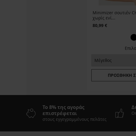
Minimizer σουτιέν C
χωρίς ενί...
80,99 €
Επιλ
ΠΡΟΣΘΉΚΗ Σ
Το 8% της αγοράς
Δ
επιστρέφεται
On
στους εγγεγραμμένους πελάτες