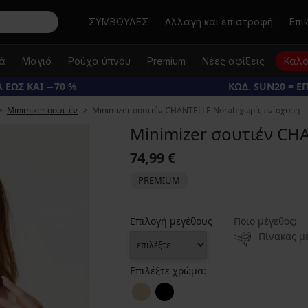
Αναζήτηση
ΣΥΜΒΟΥΛΕΣ
Αλλαγή και επιστροφή
Επι
κά
Μαγιό
Ρούχα ύπνου
Premium
Νέες αφίξεις
Καλο
 ΕΩΣ ΚΑΙ −70 %
ΚΩΔ. SUN20 = Ε
Minimizer σουτιέν
Minimizer σουτιέν CHANTELLE Norah χωρίς ενίσχυση
Minimizer σουτιέν CH
74,99 €
PREMIUM
Επιλογή μεγέθους
Ποιο μέγεθος;
Πίνακας μ
Επιλέξτε χρώμα: