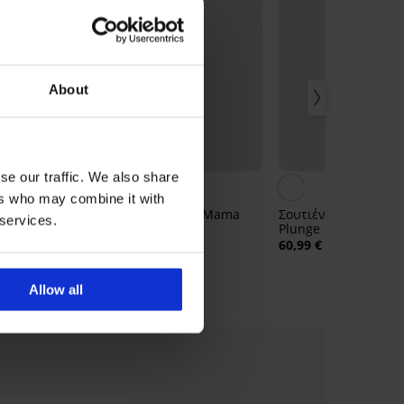
About
se our traffic. We also share
4
ers who may combine it with
έν Carmen
Σουτιέν θηλασμού Mama
Σουτιέν Wonderbra 
 services.
Lace ενισχυμένο
Plunge
56,99 €
60,99 €
Allow all