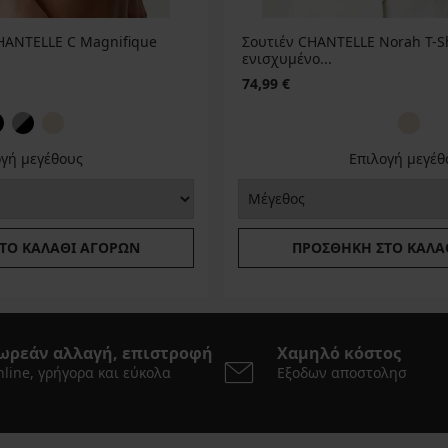
HANTELLE C Magnifique
Σουτιέν CHANTELLE Norah T-Sh
ενισχυμένο...
74,99 €
ογή μεγέθους
Επιλογή μεγέθ
ΤΟ ΚΑΛΆΘΙ ΑΓΟΡΏΝ
ΠΡΟΣΘΉΚΗ ΣΤΟ ΚΑΛΆ
ωρεάν αλλαγή, επιστροφή
Χαμηλό κόστος
line, γρήγορα και εύκολα
Εξοδων αποστολησ