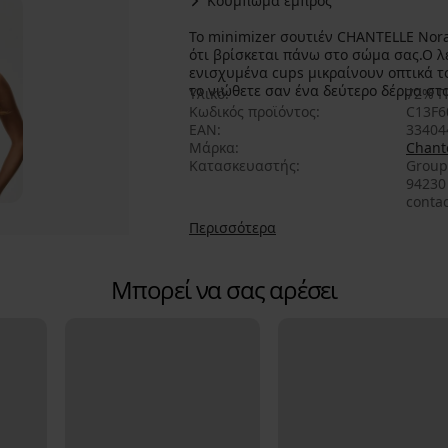
Κούμπωμα εμπρός
Το minimizer σουτιέν CHANTELLE Nor
ότι βρίσκεται πάνω στο σώμα σας.Ο λ
ενισχυμένα cups μικραίνουν οπτικά τ
το νιώθετε σαν ένα δεύτερο δέρμα σ
Υλικό
72% Π
Κωδικός προϊόντος
C13F6
EAN
33404
Μάρκα
Chant
Κατασκευαστής
Group
94230
conta
Περισσότερα
Μπορεί να σας αρέσει