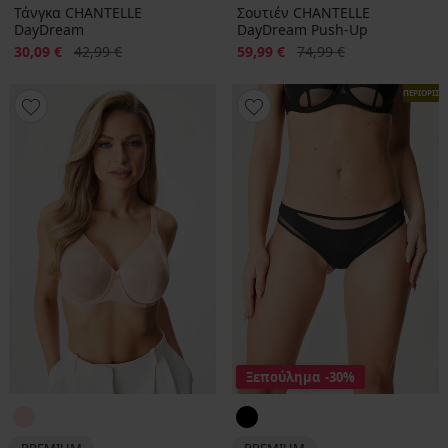
Τάνγκα CHANTELLE
Σουτιέν CHANTELLE
DayDream
DayDream Push-Up
Έκπτωση
Αρχική τιμή
Έκπτωση
Αρχική τιμή
30,09 €
42,99 €
59,99 €
74,99 €
ΠΕΡΙΟΡΙΣ
Ξεπούλημα
-30%
PREMIUM
PREMIUM