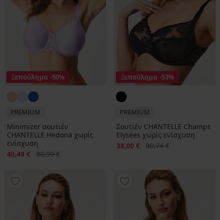
Ξεπούλημα
-50%
Ξεπούλημα
-53%
PREMIUM
PREMIUM
Minimizer σουτιέν
Σουτιέν CHANTELLE Champs
CHANTELLE Hedona χωρίς
Elysées χωρίς ενίσχυση
ενίσχυση
Έκπτωση
Αρχική τιμή
38,00 €
80,74 €
Έκπτωση
Αρχική τιμή
40,49 €
80,99 €