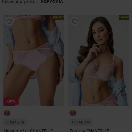
Ταξινόμηση κατά:
ΚΟΡΥΦΑΙΑ
ΠΕΡΙΟΡΙΣΜΕΝΑ
ΠΕΡΙΟΡΙΣ
-30%
PREMIUM
PREMIUM
Hipster σλιπ CHANTELLE
Σουτιέν CHANTELLE