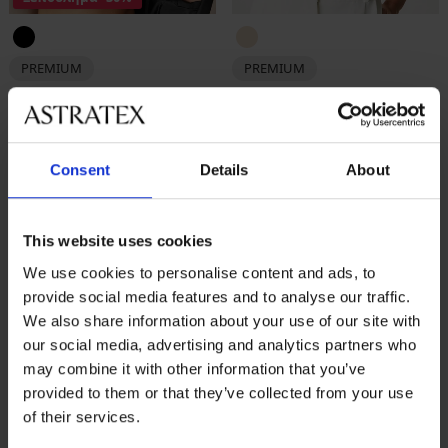
PREMIUM
PREMIUM
Σουτιέν CHANTELLE Amor
Σουτιέν CHANTELLE Norah T-
χωρίς ενίσχυση
Shirt μερικώς ενισχυμένο...
Έκπτωση
Αρχική τιμή
53,89 €
76,99 €
74,99 €
Consent
Details
About
ΠΕΡΙΟΡΙΣΜΕΝΑ
ΠΕΡΙΟΡΙΣ
This website uses cookies
We use cookies to personalise content and ads, to
provide social media features and to analyse our traffic.
We also share information about your use of our site with
our social media, advertising and analytics partners who
may combine it with other information that you’ve
provided to them or that they’ve collected from your use
of their services.