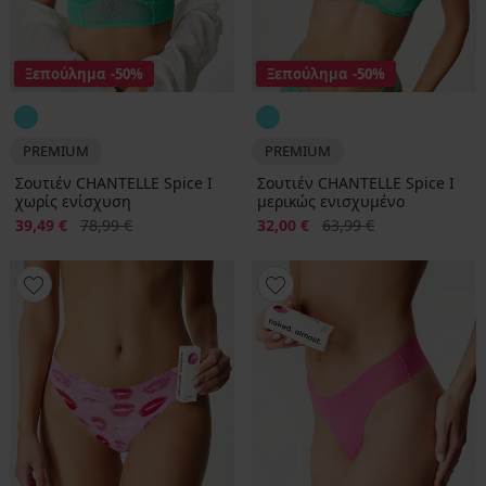
Ξεπούλημα
-50%
Ξεπούλημα
-50%
PREMIUM
PREMIUM
Σουτιέν CHANTELLE Spice I
Σουτιέν CHANTELLE Spice I
χωρίς ενίσχυση
μερικώς ενισχυμένο
Έκπτωση
Αρχική τιμή
Έκπτωση
Αρχική τιμή
39,49 €
78,99 €
32,00 €
63,99 €