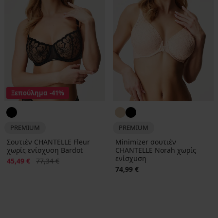
Ξεπούλημα
-41%
PREMIUM
PREMIUM
Σουτιέν CHANTELLE Fleur
Minimizer σουτιέν
χωρίς ενίσχυση Bardot
CHANTELLE Norah χωρίς
ενίσχυση
Έκπτωση
Αρχική τιμή
45,49 €
77,34 €
74,99 €