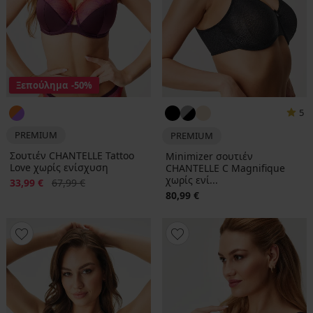
Ξεπούλημα
-50%
5
PREMIUM
PREMIUM
Σουτιέν CHANTELLE Tattoo
Minimizer σουτιέν
Love χωρίς ενίσχυση
CHANTELLE C Magnifique
χωρίς ενί...
Έκπτωση
Αρχική τιμή
33,99 €
67,99 €
80,99 €