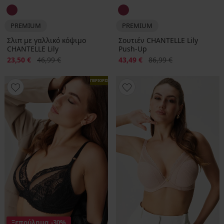
PREMIUM
PREMIUM
Σλιπ με γαλλικό κόψιμο
Σουτιέν CHANTELLE Lily
CHANTELLE Lily
Push-Up
Έκπτωση
Αρχική τιμή
Έκπτωση
Αρχική τιμή
23,50 €
46,99 €
43,49 €
86,99 €
ΠΕΡΙΟΡΙΣΜΕΝΑ
Ξεπούλημα
-30%