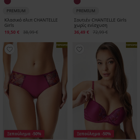
PREMIUM
PREMIUM
Κλασικό σλιπ CHANTELLE
Σουτιέν CHANTELLE Girls
Girls
χωρίς ενίσχυση
Έκπτωση
Αρχική τιμή
Έκπτωση
Αρχική τιμή
19,50 €
38,99 €
36,49 €
72,99 €
ΠΕΡΙΟΡΙΣΜΕΝΑ
ΠΕΡΙΟΡΙΣ
Ξεπούλημα
-50%
Ξεπούλημα
-50%