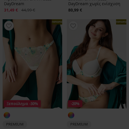
DayDream
DayDream χωρίς ενίσχυση
Έκπτωση
Αρχική τιμή
31,49 €
44,99 €
80,99 €
ΠΕΡΙΟΡΙΣΜΕΝΑ
ΠΕΡΙΟΡΙΣ
Ξεπούλημα
-30%
-20%
PREMIUM
PREMIUM