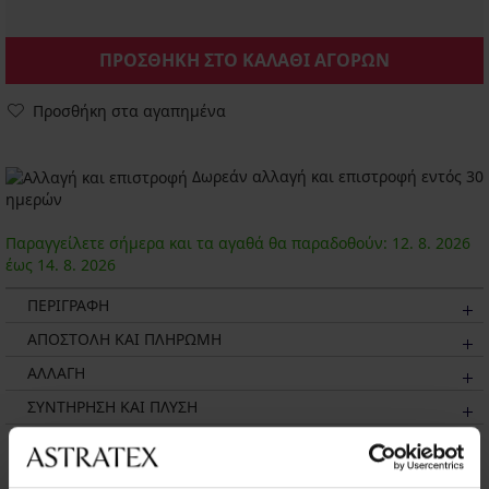
ΠΡΟΣΘΗΚΗ ΣΤΟ ΚΑΛΑΘΙ ΑΓΟΡΩΝ
Προσθήκη στα αγαπημένα
Δωρεάν αλλαγή και επιστροφή εντός 30
ημερών
Παραγγείλετε σήμερα και τα αγαθά θα παραδοθούν:
12. 8.
2026
έως
14. 8.
2026
ΠΕΡΙΓΡΑΦΗ
ΑΠΟΣΤΟΛΗ ΚΑΙ ΠΛΗΡΩΜΗ
ΑΛΛΑΓΗ
ΣΥΝΤΗΡΗΣΗ ΚΑΙ ΠΛΥΣΗ
Μπορεί να σας αρέσει