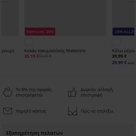
Έκπτωση -30%
-25% ALL25
σώρουχο
Κολάν εγκυμοσύνης Makenzie
Κάτω μέρος 
25,19 €
39,99 €
35,99 €
29,99 €
κωδι
Το 8% της αγοράς
Δωρεάν αλλαγή,
επιστρέφεται
επιστροφή
Χαμηλό κόστος
Πώς να επιλέξω
Ξεπούλημα
-30%
-25 % ALL25
Ξεπούλημα
Ξεπούλημα
Ξεπούλημα
-60%
-50%
-50%
-50%
Εξυπηρέτηση πελατών