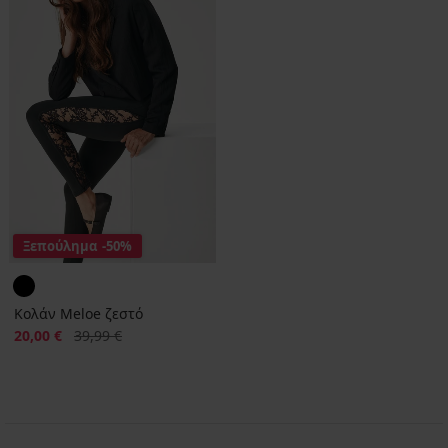
Ξεπούλημα
-50%
Κολάν Meloe ζεστό
Έκπτωση
Αρχική τιμή
20,00 €
39,99 €