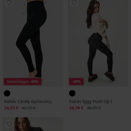
Ξεπούλημα
-40%
-40%
Κολάν Candy σμίλευσης
Κολάν Iggy Push-Up Ι
Έκπτωση
Αρχική τιμή
Έκπτωση
Αρχική τιμή
24,59 €
40,99 €
29,39 €
48,99 €