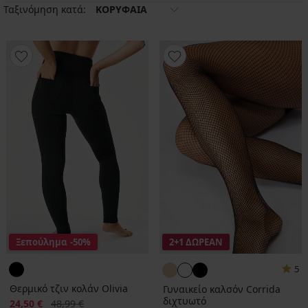
Ταξινόμηση κατά:
ΚΟΡΥΦΑΙΑ
Ξεπούλημα
-50%
2+1 ΔΩΡΕΑΝ
5
Θερμικό τζιν κολάν Olivia
Γυναικείο καλσόν Corrida
διχτυωτό
Έκπτωση
Αρχική τιμή
24,50 €
48,99 €