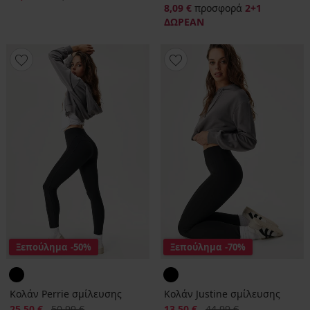
8,09 €
προσφορά
2+1
ΔΩΡΕΑΝ
Ξεπούλημα
-50%
Ξεπούλημα
-70%
Κολάν Perrie σμίλευσης
Κολάν Justine σμίλευσης
Έκπτωση
Αρχική τιμή
Έκπτωση
Αρχική τιμή
25,50 €
50,99 €
13,50 €
44,99 €