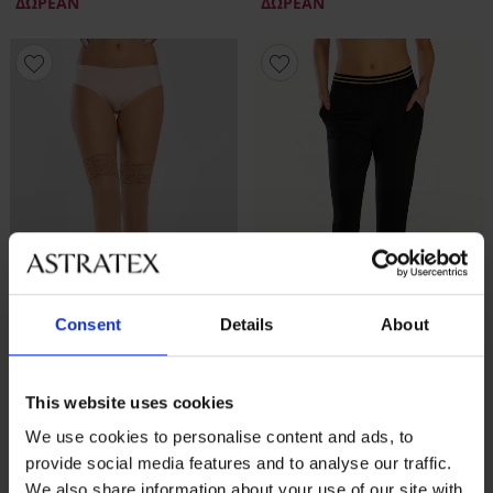
ΔΩΡΕΑΝ
ΔΩΡΕΑΝ
Consent
Details
About
Ξεπούλημα
-40%
Ξεπούλημα
-70%
This website uses cookies
Αυτοκόλλητες καλτσοδέτες
Κολάν Marisa
We use cookies to personalise content and ads, to
Vivien 40 DEN
Έκπτωση
Αρχική τιμή
13,50 €
44,99 €
provide social media features and to analyse our traffic.
Έκπτωση
Αρχική τιμή
6,59 €
10,99 €
We also share information about your use of our site with