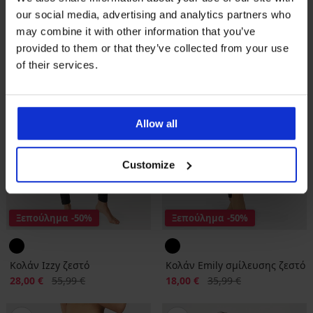
our social media, advertising and analytics partners who
may combine it with other information that you’ve
provided to them or that they’ve collected from your use
of their services.
Allow all
Customize
Ξεπούλημα
-50%
Ξεπούλημα
-50%
Κολάν Izzy ζεστό
Κολάν Emily σμίλευσης ζεστό
Έκπτωση
Αρχική τιμή
Έκπτωση
Αρχική τιμή
28,00 €
55,99 €
18,00 €
35,99 €