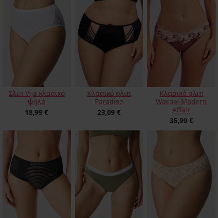
Σλιπ Vija κλασικό
Κλασικό σλιπ
Κλασικό σλιπ
ψηλό
Paradise
Wacoal Modern
Affair
18,99 €
23,09 €
35,99 €