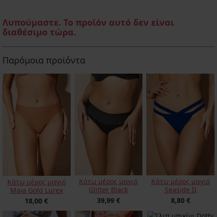
Λυπούμαστε. Το προϊόν αυτό δεν είναι
διαθέσιμο τώρα.
Παρόμοια προϊόντα
Κάτω μέρος μαγιό
Κάτω μέρος μαγιό
Κάτω μέρος μαγιό
Glitter Black
Seaside II
Maia Gold Lurex
39,99 €
8,80 €
18,00 €