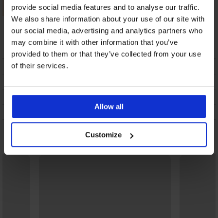
provide social media features and to analyse our traffic.
We also share information about your use of our site with
Κάτω μέρος μαγιό
Κάτω μέρος μαγιό
Lili
Mali ΙΙ
our social media, advertising and analytics partners who
27,99 €
7,50 €
may combine it with other information that you’ve
provided to them or that they’ve collected from your use
of their services.
ΠΕΡΙΓΡΑΦΗ
ΑΠΟΣΤΟΛΗ ΚΑΙ ΠΛΗΡΩΜΗ
ΑΛΛΑΓΗ
Allow all
ΣΥΝΤΗΡΗΣΗ ΚΑΙ ΠΛΥΣΗ
Customize
Μπορεί να σας αρέσει