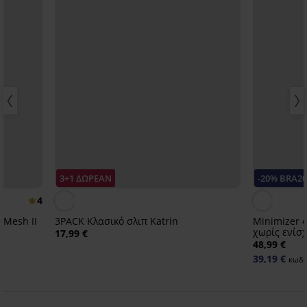
3+1 ΔΩΡΕΑΝ
-20% BRA2
4
 Mesh II
3PACK Κλασικό σλιπ Katrin
Minimizer σ
χωρίς ενίσ
17,99 €
48,99 €
39,19 €
κωδι