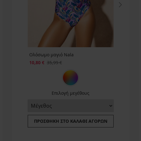
GET20
€
κωδικός
κωδικός
GET20
GET20
Ολόσωμο μαγιό Nala
10,80 €
35,99 €
Επιλογή μεγέθους
ΠΡΟΣΘΉΚΗ ΣΤΟ ΚΑΛΆΘΙ ΑΓΟΡΏΝ