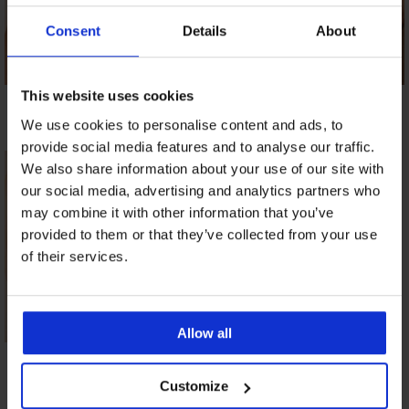
Consent
Details
About
Κάτω μέρος μαγιό
Κάτω μέρος μαγιό
Κάτω μέρος μαγιό
This website uses cookies
Lucia Noir
Desert Gold
Clara Big
We use cookies to personalise content and ads, to
39,99 €
25,19 €
20,50 €
provide social media features and to analyse our traffic.
We also share information about your use of our site with
our social media, advertising and analytics partners who
may combine it with other information that you’ve
provided to them or that they’ve collected from your use
of their services.
Allow all
Κάτω μέρος μαγιό
Auralux
Customize
26,99 €