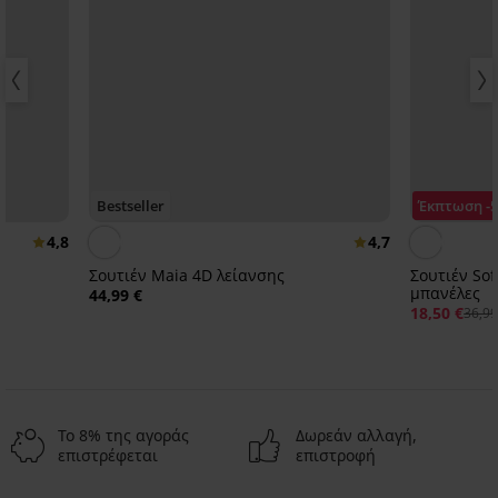
Bestseller
Έκπτωση -
4,8
4,7
Σουτιέν Maia 4D λείανσης
Σουτιέν Sof
μπανέλες
44,99 €
18,50 €
36,99
Το 8% της αγοράς
Δωρεάν αλλαγή,
επιστρέφεται
επιστροφή