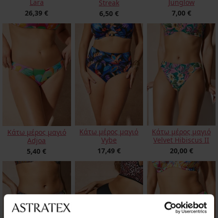
Lara
Junglow
Streak
26,39 €
7,00 €
6,50 €
Κάτω μέρος μαγιό
Κάτω μέρος μαγιό
Κάτω μέρος μαγιό
Vybe
Velvet Hibiscus II
Adjoa
17,49 €
20,00 €
5,40 €