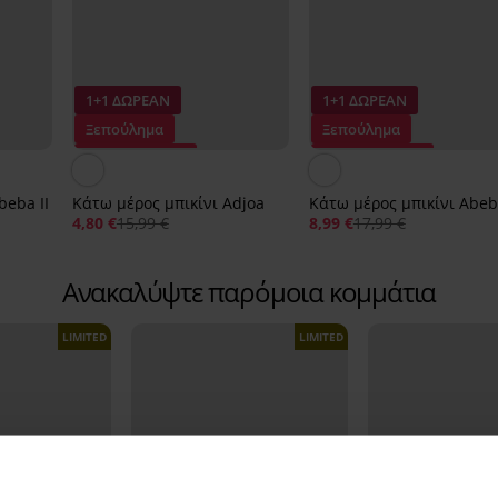
1+1 ΔΩΡΕΑΝ
1+1 ΔΩΡΕΑΝ
Ξεπούλημα
Ξεπούλημα
Έκπτωση -70%
Έκπτωση -50%
beba II
Κάτω μέρος μπικίνι Adjoa
Κάτω μέρος μπικίνι Abeba
4,80 €
15,99 €
8,99 €
17,99 €
Ανακαλύψτε παρόμοια κομμάτια
LIMITED
LIMITED