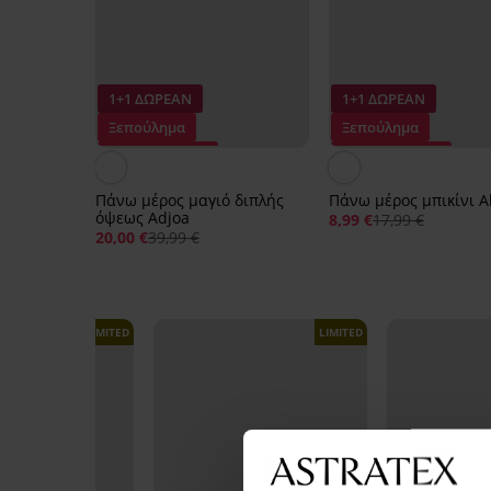
1+1 ΔΩΡΕΑΝ
1+1 ΔΩΡΕΑΝ
Ξεπούλημα
Ξεπούλημα
Έκπτωση -50%
Έκπτωση -50%
Πάνω μέρος μαγιό διπλής
Πάνω μέρος μπικίνι A
όψεως Adjoa
8,99 €
17,99 €
20,00 €
39,99 €
LIMITED
LIMITED