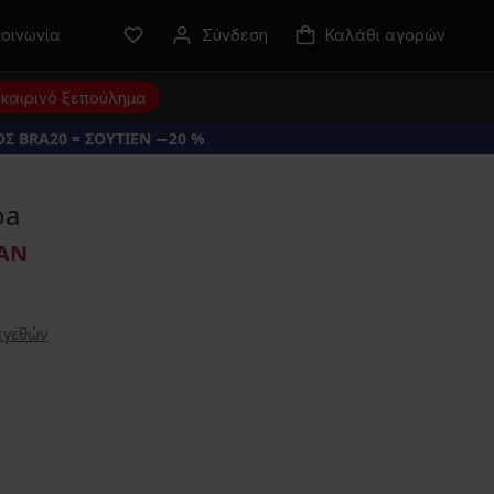
κοινωνία
Σύνδεση
Καλάθι αγορών
καιρινό ξεπούλημα
Σ BRA20 = ΣΟΥΤΙΕΝ −20 %
oa
ΕΑΝ
εγεθών