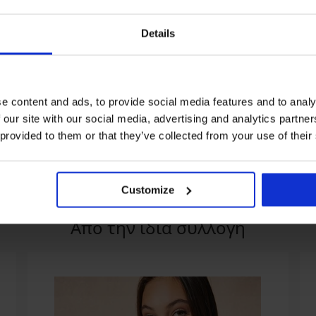
Details
1+1 ΔΩΡΕΑΝ
1+1 ΔΩΡΕΑΝ
Ξεπούλημα
Ξεπούλημα
%
Έκπτωση -70%
Έκπτωση -70%
e content and ads, to provide social media features and to analy
 our site with our social media, advertising and analytics partn
γιό Nija
Κάτω μέρος μαγιό
Κάτω μέρος τανκ
 provided to them or that they’ve collected from your use of their
Lemonade
6,60 €
21,99 €
7,50 €
24,99 €
Customize
Απο την ίδια συλλογή