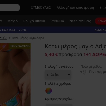
Αναζήτηση
ΣΥΜΒΟΥΛΕΣ
Αλλαγή και επιστροφή
Επι
κά
Μαγιό
Ρούχα ύπνου
Premium
Νέες αφίξεις
Καλο
 ΕΩΣ ΚΑΙ −70 %
ΚΩΔΙΚΟ
πικίνι
Κάτω μέρος μαγιό Adjoa
Κάτω μέρος μαγιό Adj
ΠΕΡΙΟΡΙΣΜΕΝΑ
5,40 €
προσφορά
1+1 ΔΩΡ
Επιλογή μεγέθους
Ποιο μέγεθος;
Πίνακας μ
Επιλέξτε χρώμα:
Αριθμός τεμαχίων: