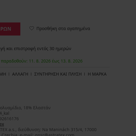
Προσθήκη στα αγαπημένα
ΟΡΩΝ
ή και επιστροφή εντός 30 ημερών
α παραδοθούν:
11. 8.
2026
έως
13. 8.
2026
ΩΜΗ
ΑΛΛΑΓΗ
ΣΥΝΤΗΡΗΣΗ ΚΑΙ ΠΛΥΣΗ
Η ΜΆΡΚΑ
ολυαμίδιο, 18% Ελαστάν
4_kal
92616176
ex
TEX a.s., διεύθυνση: Na Maninách 315/4, 17000
 Czechia, e-mail: gpsr@astratex.com