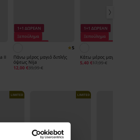
1+1 ΔΩΡΕΑΝ
1+1 ΔΩΡΕΑΝ
Ξεπούλημα
Ξεπούλημα
Έκπτωση -70%
Έκπτωση -70%
5
 II
Πάνω μέρος μαγιό διπλής
Κάτω μέρος μαγιό Abeba II
όψεως Nija
5,40 €
17,99 €
12,00 €
39,99 €
LIMITED
LIMITED