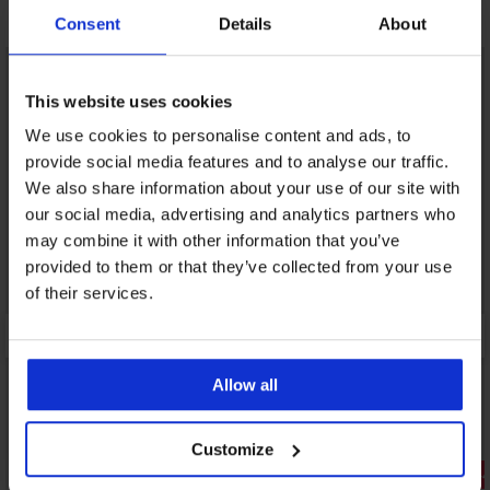
Μπορεί να σας αρέσει
Consent
Details
About
LIMITED
LIMITED
This website uses cookies
We use cookies to personalise content and ads, to
provide social media features and to analyse our traffic.
We also share information about your use of our site with
our social media, advertising and analytics partners who
may combine it with other information that you’ve
provided to them or that they’ve collected from your use
of their services.
Allow all
Customize
-25% ALL25
Έκπτωση -