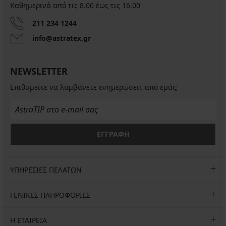
μέρος
μέρος
μέρος
μέρος
μέρος
μέρος
Καθημερινά από τις 8.00 έως τις 16.00
μαγιό
μαγιό
μαγιό
μαγιό
μαγιό
μπικίνι
Elif
Lara
Elif
Adjoa
Shiny
Shiny
211 234 1244
Bralet
Pink
Garden
Flowers
12,30
5,40
info@astratex.gr
II
11,10
12,30
22,50
€
€
13,50
€
€
€
40,99
17,99
€
36,99
40,99
44,99
€
€
NEWSLETTER
44,99
€
€
€
€
Επιθυμείτε να λαμβάνετε ενημερώσεις από εμάς;
ΕΓΓΡΑΦΗ
ΥΠΗΡΕΣΙΕΣ ΠΕΛΑΤΩΝ
ΓΕΝΙΚΕΣ ΠΛΗΡΟΦΟΡΙΕΣ
Η ΕΤΑΙΡΕΙΑ