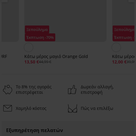
Ξεπούλημα
Ξεπούλημα
Έκπτωση -70%
Έκπτωση -
SURF
Κάτω μέρος μαγιό Orange Gold
Κάτω μέρος
13,50 €
12,00 €
44,99 €
39,99
Το 8% της αγοράς
Δωρεάν αλλαγή,
επιστρέφεται
επιστροφή
Χαμηλό κόστος
Πώς να επιλέξω
Ξεπούλημα
Ξεπούλημα
Ξεπούλημα
Ξεπούλημα
Ξεπούλημα
Ξεπούλημα
-70%
-70%
-70%
-70%
-70%
-50%
ΡΙΣΜΕΝΑ
ΙΟΡΙΣΜΕΝΑ
ΕΡΙΟΡΙΣΜΕΝΑ
ΠΕΡΙΟΡΙΣΜΕΝΑ
ΠΕΡΙΟΡΙΣΜΕΝΑ
ΠΕΡΙΟΡΙΣΜΕΝΑ
Εξυπηρέτηση πελατών
Κάτω
Κάτω
Κάτω
Κάτω
Κάτω
Κάτω