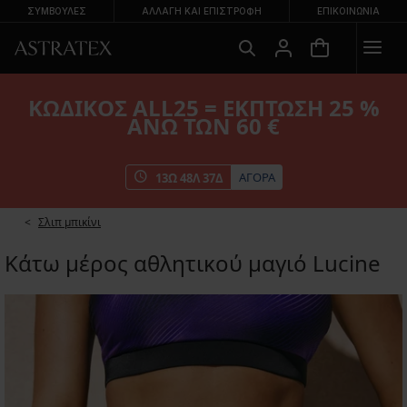
ΣΥΜΒΟΥΛΕΣ
ΑΛΛΑΓΉ ΚΑΙ ΕΠΙΣΤΡΟΦΉ
ΕΠΙΚΟΙΝΩΝΊΑ
ΚΩΔΙΚΟΣ ALL25 = ΕΚΠΤΩΣΗ 25 %
ΑΝΩ ΤΩΝ 60 €
ΑΓΟΡΑ
13
Ω
48
Λ
36
Δ
Σλιπ μπικίνι
Κάτω μέρος αθλητικού μαγιό Lucine