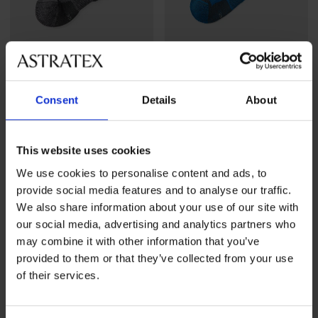
-40%
-40%
Consent
Details
About
Λειτουργικές ισοθερμικές
Λειτουργικές ισοθερμικές
κάλτσες Granit ψηλές
κάλτσες Granit ψηλές
Έκπτωση
Αρχική τιμή
Έκπτωση
Αρχική τιμή
8,99 €
14,99 €
8,99 €
14,99 €
This website uses cookies
We use cookies to personalise content and ads, to
provide social media features and to analyse our traffic.
We also share information about your use of our site with
our social media, advertising and analytics partners who
may combine it with other information that you’ve
provided to them or that they’ve collected from your use
of their services.