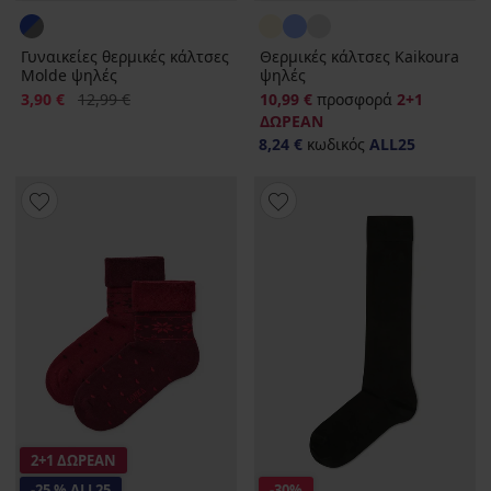
Γυναικείες θερμικές κάλτσες
Θερμικές κάλτσες Kaikoura
Molde ψηλές
ψηλές
Έκπτωση
Αρχική τιμή
3,90 €
12,99 €
10,99 €
προσφορά
2+1
ΔΩΡΕΑΝ
8,24 €
κωδικός
ALL25
2+1 ΔΩΡΕΑΝ
-25 % ALL25
-30%