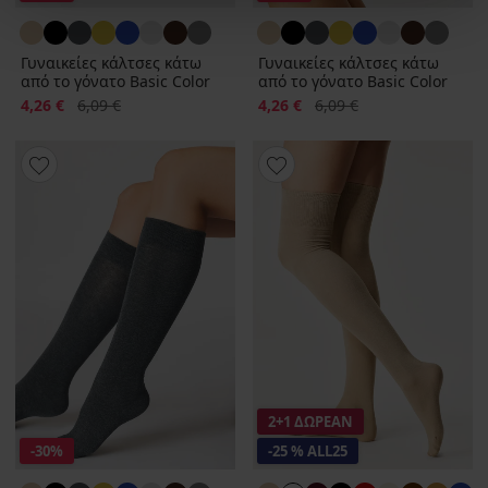
Γυναικείες κάλτσες κάτω
Γυναικείες κάλτσες κάτω
από το γόνατο Basic Color
από το γόνατο Basic Color
Έκπτωση
Αρχική τιμή
Έκπτωση
Αρχική τιμή
4,26 €
6,09 €
4,26 €
6,09 €
2+1 ΔΩΡΕΑΝ
-30%
-25 % ALL25