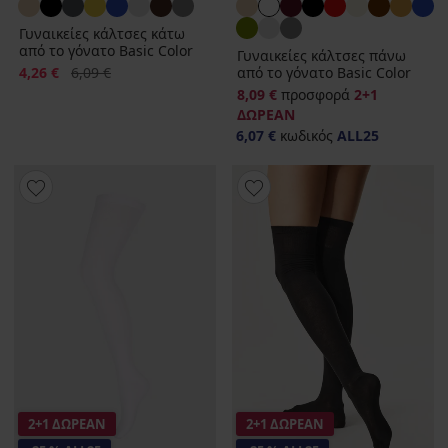
Γυναικείες κάλτσες κάτω
από το γόνατο Basic Color
Γυναικείες κάλτσες πάνω
Έκπτωση
Αρχική τιμή
4,26 €
6,09 €
από το γόνατο Basic Color
8,09 €
προσφορά
2+1
ΔΩΡΕΑΝ
6,07 €
κωδικός
ALL25
2+1 ΔΩΡΕΑΝ
2+1 ΔΩΡΕΑΝ