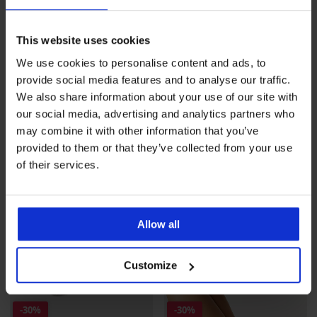
-30%
-30%
This website uses cookies
Γυναικείες κάλτσες κάτω
Γυναικείες κάλτσες κάτω
We use cookies to personalise content and ads, to
από το γόνατο Basic Color
από το γόνατο Basic Color
provide social media features and to analyse our traffic.
Έκπτωση
Αρχική τιμή
Έκπτωση
Αρχική τιμή
4,26 €
6,09 €
4,26 €
6,09 €
We also share information about your use of our site with
our social media, advertising and analytics partners who
may combine it with other information that you’ve
provided to them or that they’ve collected from your use
of their services.
Allow all
Customize
-30%
-30%