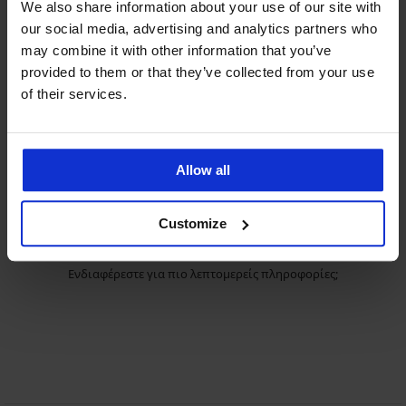
We also share information about your use of our site with
our social media, advertising and analytics partners who
may combine it with other information that you’ve
Σουτιέν
provided to them or that they’ve collected from your use
JEANNE BLACK
of their services.
42,99 €
Σλιπάκια
JEANNE BLACK
Allow all
18,99 €
Customize
Ενδιαφέρεστε για πιο λεπτομερείς πληροφορίες;