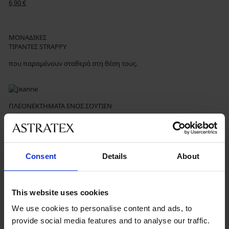
6,90 €
ΜΟΝΑΔΙΚΕΣ
ΤΙΡΑΝΤΕΣ STRAPPY
που παραμένουν σταθερά στη θέση τους.
ΠΛΕΟΝΕΚΤΉΜΑΤΑ ΕΝΌΣ ΣΟΥΤΙΈΝ
• Το στήθος στρογγυλεύει χάρη στο σχεδιασμό των cups χωρίς
ενίσχυση
Consent
Details
About
• Οι καμπύλες του στήθους τονίζονται με εντυπωσιακά strappy
• Τα strappy παραμένουν σταθερά στο δέρμα χάρη σε ένα λεπτό
This website uses cookies
στρώμα από τούλι
We use cookies to personalise content and ads, to
• Διατίθεται σε μεγέθη 65/Ε έως 100/D
provide social media features and to analyse our traffic.