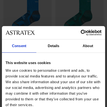
-40%
-40%
Consent
Details
About
Λειτουργικές ισοθερμικές
Λειτουργικές ισοθερμικές
This website uses cookies
κάλτσες Granit ψηλές
κάλτσες Granit ψηλές
Έκπτωση
Αρχική τιμή
Έκπτωση
Αρχική τιμή
8,99 €
14,99 €
8,99 €
14,99 €
We use cookies to personalise content and ads, to
provide social media features and to analyse our traffic.
We also share information about your use of our site with
our social media, advertising and analytics partners who
may combine it with other information that you’ve
provided to them or that they’ve collected from your use
of their services.