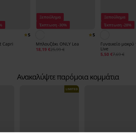
Ξεπούλημα
Ξεπούλημα
%
Έκπτωση -30%
Έκπτωση -28%
5
5
t Capri
Μπλουζάκι ONLY Lea
Γυναικείο μακρύ
Live
€
18,19 €
25,99 €
5,50 €
7,69 €
Ανακαλύψτε παρόμοια κομμάτια
LIMITED