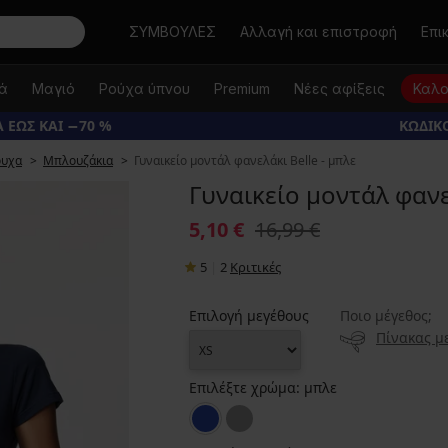
Αναζήτηση
ΣΥΜΒΟΥΛΕΣ
Αλλαγή και επιστροφή
Επι
κά
Μαγιό
Ρούχα ύπνου
Premium
Νέες αφίξεις
Καλο
 ΕΩΣ ΚΑΙ −70 %
ΚΩΔΙΚΟ
ουχα
Μπλουζάκια
Γυναικείο μοντάλ φανελάκι Belle - μπλε
Γυναικείο μοντάλ φανε
5,10 €
16,99 €
5
|
2
Κριτικές
Επιλογή μεγέθους
Ποιο μέγεθος;
Πίνακας μ
Επιλέξτε χρώμα:
μπλε