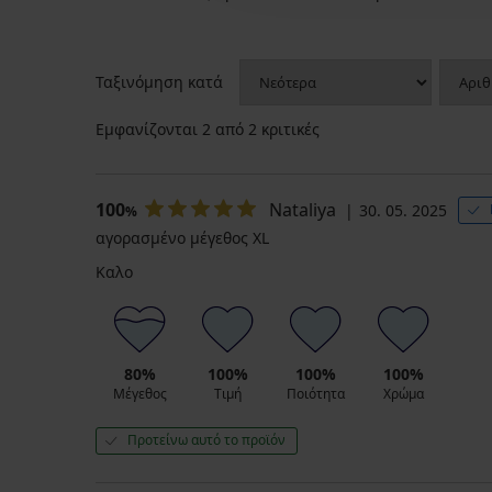
Ταξινόμηση κατά
Εμφανίζονται
2
από 2 κριτικές
Γυναικείο
Βαμβακερό
100
Nataliya
μπλουζάκι
μπλουζάκι
30. 05. 2025
%
ONLY
Pieces
αγορασμένο μέγεθος XL
Stripe
Ria
22,99
18,99
Καλο
€
€
80%
100%
100%
100%
Μέγεθος
Τιμή
Ποιότητα
Χρώμα
Προτείνω αυτό το προϊόν