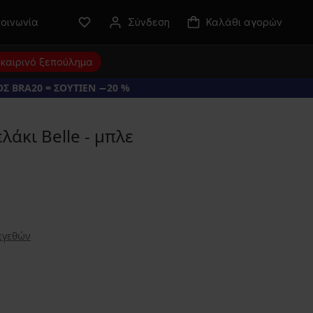
κοινωνία
Σύνδεση
Καλάθι αγορών
καιρινό ξεπούλημα
Σ BRA20 = ΣΟΥΤΙΕΝ −20 %
λάκι Belle - μπλε
εγεθών