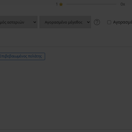
1
0x
Αγορασμέ
Επιβεβαιωμένος πελάτης