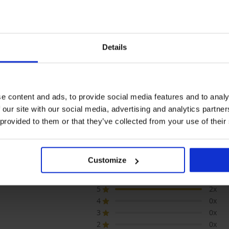
Ξεπούλημα
Ξεπούλημα
Details
Έκπτωση -70%
Έκπτωση -57%
 ONLY
Γυναικείο τοπ Pieces Taya
Γυναικείο βαμβακερό
κορμάκι Elisa
e content and ads, to provide social media features and to analy
6,90 €
22,99 €
5,70 €
13,29 €
 our site with our social media, advertising and analytics partn
 provided to them or that they’ve collected from your use of their
Customize
ΣΗ ΠΡΟΪΟΝΤΟΣ Γυναικείο μοντάλ φανελ
5
2x
4
0x
3
0x
2
0x