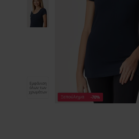
Εμφάνιση
όλων των
χρωμάτων
Ξεπούλημα
-70%