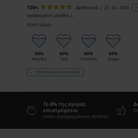
100
Δεσποινα
21. 03. 2025
%
αγορασμένο μέγεθος L
ΠΟΛΥ ΚΑΛΟ
80%
80%
80%
80%
Μέγεθος
Τιμή
Ποιότητα
Χρώμα
Προτείνω αυτό το προϊόν
Το 8% της αγοράς
Δ
επιστρέφεται
On
στους εγγεγραμμένους πελάτες