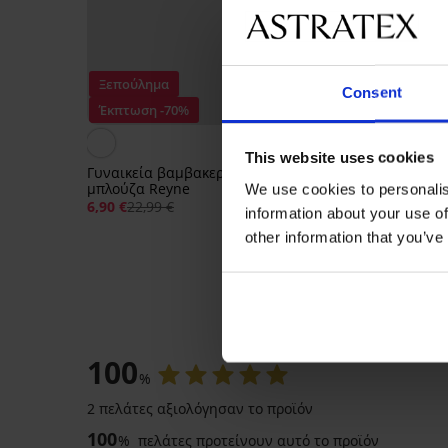
Ξεπούλημα
Ξεπούλημα
Consent
Έκπτωση -70%
Έκπτωση -28%
This website uses cookies
Γυναικεία βαμβακερή
Γυναικείο μακρύ τοπ
μπλούζα Reyne
Live
We use cookies to personalis
6,90 €
22,99 €
5,50 €
7,69 €
information about your use of
other information that you’ve
ΑΞΙΟΛΟΓΗ
100
%
2 πελάτες αξιολόγησαν το προϊόν
ΠΕΡΙΟΡΙΣΜΕΝΑ
100
%
πελάτες προτείνουν αυτό το προϊόν