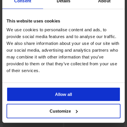
Consent
Details
About
This website uses cookies
We use cookies to personalise content and ads, to
Bestseller
Bestseller
provide social media features and to analyse our traffic.
4,8
5
We also share information about your use of our site with
Σουτιέν DIVA by IVA χωρίς
Σουτιέν Spacer Delicate Flower
our social media, advertising and analytics partners who
ενίσχυση
44,99 €
may combine it with other information that you’ve
44,99 €
provided to them or that they’ve collected from your use
of their services.
Allow all
Customize