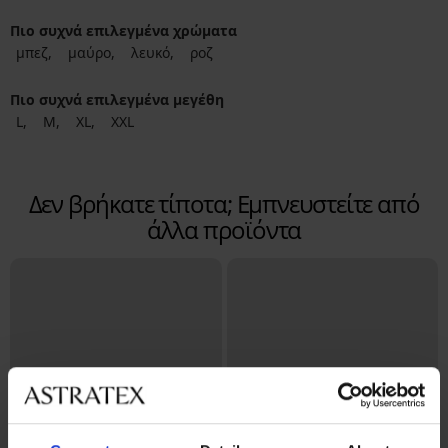
Πιο συχνά επιλεγμένα χρώματα
μπεζ
μαύρο
λευκό
ροζ
Πιο συχνά επιλεγμένα μεγέθη
L
M
XL
XXL
Δεν βρήκατε τίποτα; Εμπνευστείτε από
άλλα προϊόντα