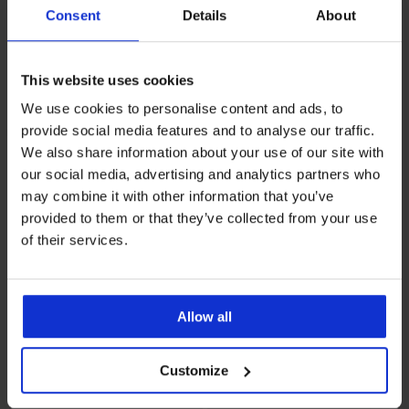
Consent
Details
About
This website uses cookies
Bestseller
We use cookies to personalise content and ads, to
provide social media features and to analyse our traffic.
5
5
We also share information about your use of our site with
Σουτιέν Spacer Delicate Flower
our social media, advertising and analytics partners who
44,99 €
Σουτιέν Maia 4D Soft Control
may combine it with other information that you’ve
Deluxe ενισχυμένο
44,99 €
provided to them or that they’ve collected from your use
of their services.
Allow all
Customize