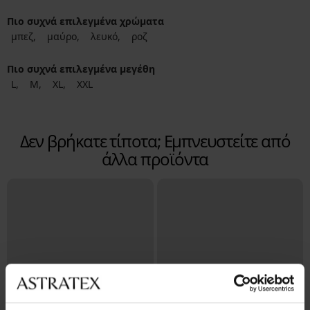
Πιο συχνά επιλεγμένα χρώματα
μπεζ
μαύρο
λευκό
ροζ
Πιο συχνά επιλεγμένα μεγέθη
L
M
XL
XXL
Δεν βρήκατε τίποτα; Εμπνευστείτε από
άλλα προϊόντα