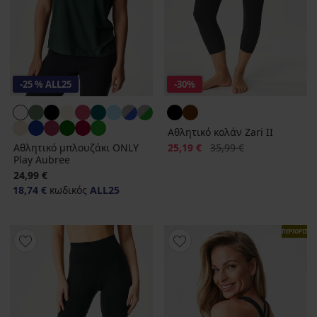
-25 % ALL25
-30%
Αθλητικό κολάν Zari ΙΙ
Έκπτωση
Αρχική τιμή
Αθλητικό μπλουζάκι ONLY
25,19 €
35,99 €
Play Aubree
24,99 €
18,74 €
κωδικός
ALL25
ΠΕΡΙΟΡΙΣΜ