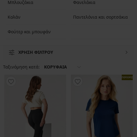
Μπλουζάκια
Φανελάκια
επιλέξετε basic κομμάτια και μοντέλα με σχέδια , με τα οποία δεν θα
μείνετε σίγουρα απαρατήρητες. Και να θυμάστε ότι κάθε υλικό
απαιτεί ιδιαίτερη φροντίδα, ιδίως τα ισοθερμικά λειτουργικά.
Κολάν
Παντελόνια και σορτσάκια
Φούτερ και μπουφάν
ΧΡΗΣΗ ΦΙΛΤΡΟΥ
Ταξινόμηση κατά:
ΚΟΡΥΦΑΙΑ
ΠΕΡΙΟΡΙΣΜ