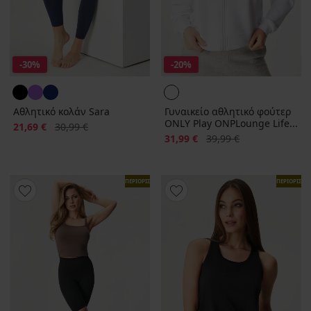
-30%
-20%
Αθλητικό κολάν Sara
Γυναικείο αθλητικό φούτερ
ONLY Play ONPLounge Life...
Έκπτωση
Αρχική τιμή
21,69 €
30,99 €
Έκπτωση
Αρχική τιμή
31,99 €
39,99 €
ΠΕΡΙΟΡΙΣΜΕΝΑ
ΠΕΡΙΟΡΙΣΜ