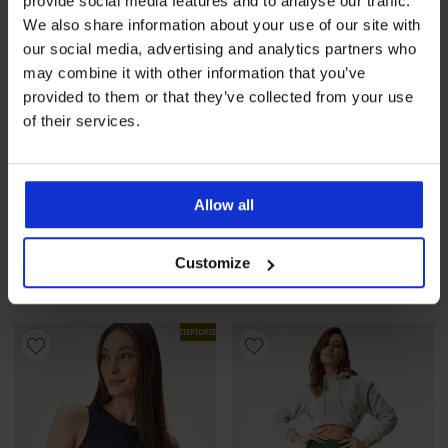
provide social media features and to analyse our traffic.
We also share information about your use of our site with
our social media, advertising and analytics partners who
may combine it with other information that you’ve
provided to them or that they’ve collected from your use
of their services.
-25 % ALL25
-25 % ALL25
Allow all
Αθλητικό παντελόνι ONLY
Play Fold
Αθλητικό μπλουζάκι ONLY
Play Aubree
28,99 €
Customize
21,74 €
κωδικός
ALL25
24,99 €
18,74 €
κωδικός
ALL25
ΠΕΡΙΟΡΙΣΜΕΝΑ