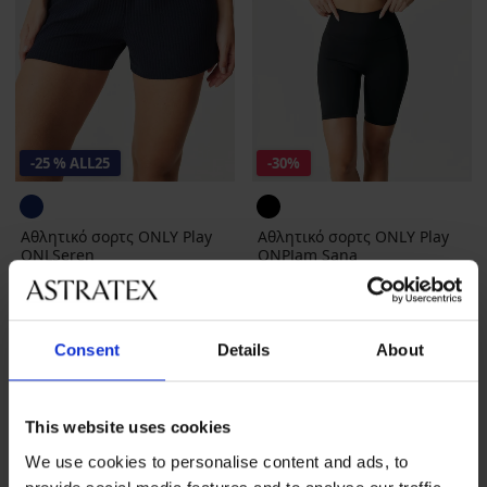
-25 % ALL25
-30%
Αθλητικό σορτς ONLY Play
Αθλητικό σορτς ONLY Play
ONLSeren
ONPJam Sana
Έκπτωση
Αρχική τιμή
22,99 €
21,69 €
30,99 €
17,24 €
κωδικός
ALL25
Consent
Details
About
This website uses cookies
We use cookies to personalise content and ads, to