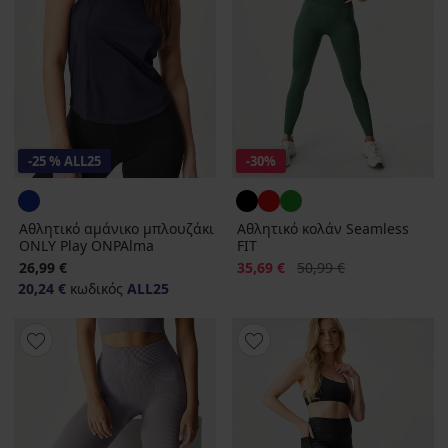
-25 % ALL25
-30%
Αθλητικό αμάνικο μπλουζάκι
Αθλητικό κολάν Seamless
ONLY Play ONPAlma
FIT
Έκπτωση
Αρχική τιμή
26,99 €
35,69 €
50,99 €
20,24 €
κωδικός
ALL25