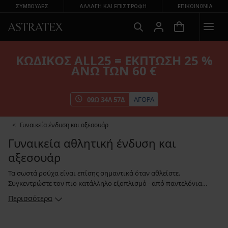
ΣΥΜΒΟΥΛΕΣ
ΑΛΛΑΓΉ ΚΑΙ ΕΠΙΣΤΡΟΦΉ
ΕΠΙΚΟΙΝΩΝΊΑ
ΚΩΔΙΚΟΣ ALL25 = ΕΚΠΤΩΣΗ 25 %
ΑΝΩ ΤΩΝ 60 €
ΑΓΟΡΑ
09
Ω
34
Λ
56
Δ
Γυναικεία ένδυση και αξεσουάρ
Γυναικεία αθλητική ένδυση και
αξεσουάρ
Τα σωστά ρούχα είναι επίσης σημαντικά όταν αθλείστε.
Συγκεντρώστε τον πιο κατάλληλο εξοπλισμό - από παντελόνια
μέχρι μπλουζάκια και αθλητικές τσάντες. Για τα χειμερινά σπορ, θα
Περισσότερα
εκτιμήσετε τους ζεστούς σκούφους, κασκόλ και γάντια. Φορέστε
βαμβάκι, fleece ή λειτουργικά ισοθερμικά υλικά που
απομακρύνουν αξιόπιστα την υγρασία από το σώμα. Μπορείτε να