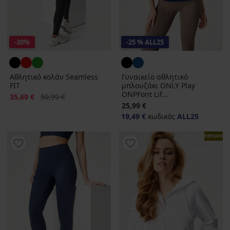
-30%
-25 % ALL25
Αθλητικό κολάν Seamless
Γυναικείο αθλητικό
FIT
μπλουζάκι ONLY Play
ONPFont Lif...
Έκπτωση
Αρχική τιμή
35,69 €
50,99 €
25,99 €
19,49 €
κωδικός
ALL25
ΠΕΡΙΟΡΙΣΜ