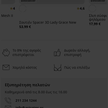
Bestseller
Bestseller
4
4,6
 Mesh II
Σλιπ σύσφι
ψηλόμεσο
Σουτιέν Spacer 3D Lady Grace New
17,99 €
53,99 €
Το 8% της αγοράς
Δωρεάν αλλαγή,
επιστρέφεται
επιστροφή
Χαμηλό κόστος
Πώς να επιλέξω
2+1 ΔΩΡΕΑΝ
Εξυπηρέτηση πελατών
Καθημερινά από τις 8.00 έως τις 16.00
211 234 1244
info@astratex.gr