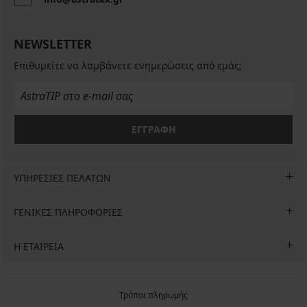
3PACK
Μπαμπού
NEWSLETTER
σοσόνια
Milena
Επιθυμείτε να λαμβάνετε ενημερώσεις από εμάς;
12,99
€
προσφορά
2+1
ΕΓΓΡΑΦΗ
ΔΩΡΕΑΝ
ΥΠΗΡΕΣΙΕΣ ΠΕΛΑΤΩΝ
ΓΕΝΙΚΕΣ ΠΛΗΡΟΦΟΡΙΕΣ
Η ΕΤΑΙΡΕΙΑ
Τρόποι πληρωμής