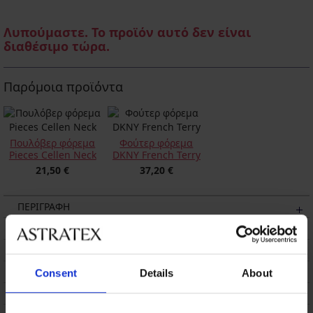
Λυπούμαστε. Το προϊόν αυτό δεν είναι
διαθέσιμο τώρα.
Παρόμοια προϊόντα
Πουλόβερ φόρεμα
Φούτερ φόρεμα
Pieces Cellen Neck
DKNY French Terry
21,50 €
37,20 €
ΠΕΡΙΓΡΑΦΗ
ΑΠΟΣΤΟΛΗ ΚΑΙ ΠΛΗΡΩΜΗ
ΑΛΛΑΓΗ
ΣΥΝΤΗΡΗΣΗ ΚΑΙ ΠΛΥΣΗ
Consent
Details
About
Η ΜΆΡΚΑ