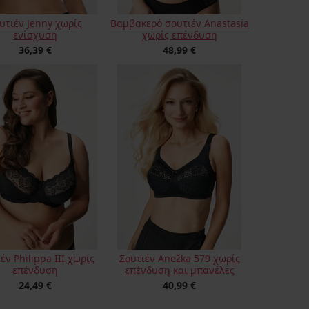
υτιέν Jenny χωρίς
Βαμβακερό σουτιέν Anastasia
ενίσχυση
χωρίς επένδυση
36,39 €
48,99 €
έν Philippa III χωρίς
Σουτιέν Anežka 579 χωρίς
επένδυση
επένδυση και μπανέλες
24,49 €
40,99 €