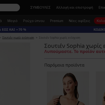
Αναζήτηση
ΣΥΜΒΟΥΛΕΣ
Αλλαγή και επιστροφή
Επι
κά
Μαγιό
Ρούχα ύπνου
Premium
Νέες αφίξεις
Καλο
 ΕΩΣ ΚΑΙ −70 %
ΚΩΔΙΚΟ
Σουτιέν χωρίς ενίσχυση
Σουτιέν Sophia χωρίς ενίσχυση
Σουτιέν Sophia χωρίς 
Λυπούμαστε. Το προϊόν αυτό
Παρόμοια προϊόντα