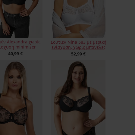
ιέν Alexandra χωρίς
Σουτιέν Nina 583 με μερική
ίσχυση minimizer
ενίσχυση, χωρίς μπανέλες
40,99 €
52,99 €