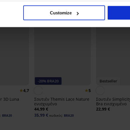
Customize
-20% BRA20
Bestseller
4,7
5
er 3D Luna
Σουτιέν Themis Lace Nature
Σουτιέν Simplicit
ενισχυμένο
Bra ενισχυμένο
44,99 €
22,99 €
35,99 €
:
BRA20
κωδικός:
BRA20