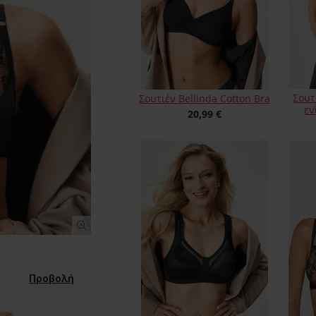
Σουτ
Σουτιέν Bellinda Cotton Bra
εν
20,99 €
Προβολή