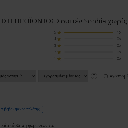
ΣΗ ΠΡΟΪΟΝΤΟΣ Σουτιέν Sophia χωρίς
5
1x
4
0x
3
0x
2
0x
1
0x
Αγορασμέ
Επιβεβαιωμένος πελάτης
 ωραία αίσθηση φορώντας το.