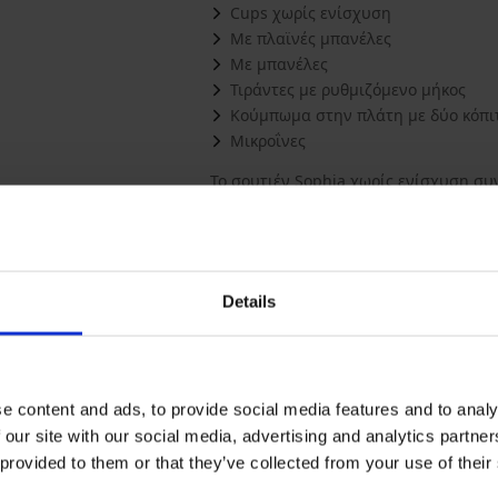
Cups χωρίς ενίσχυση
Με πλαϊνές μπανέλες
Με μπανέλες
Τιράντες με ρυθμιζόμενο μήκος
Κούμπωμα στην πλάτη με δύο κόπιτ
Μικροΐνες
Το σουτιέν Sophia χωρίς ενίσχυση συ
δαντέλα. Το αποτέλεσμα είναι τα cups
αλλά αφήνουν μια φυσική εμφάνιση. 
Κουμπώνει με τρεις κόπιτσες σε τρία ε
H,90/D-G,95/C-F,100/B-E, 105/B-D, 110/
Υλικό
80% Π
Details
Κωδικός προϊόντος
Sophi
Μάρκα
PariPa
Κατασκευαστής
PariPa
Często
Περισσότερα
e content and ads, to provide social media features and to analy
 our site with our social media, advertising and analytics partn
Μπορεί να σας αρέσει
 provided to them or that they’ve collected from your use of their