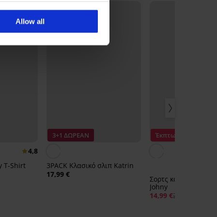
Allow all
3+1 ΔΩΡΕΑΝ
Έκπτωση -40%
4,8
y T-Shirt
3PACK Κλασικό σλιπ Katrin
17,99 €
Σορτς κολύμβησης 
Johny
14,99 €
24,99 €