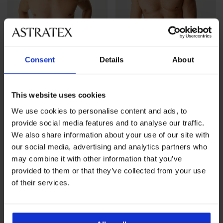
Consent
Details
About
-20 % GET20
-20 % GET20
This website uses cookies
We use cookies to personalise content and ads, to
Μπαμπού μποξεράκι Grey
Μπαμπού σλιπ Blue χωρίς
provide social media features and to analyse our traffic.
χωρίς ραφές
ραφές Ι
We also share information about your use of our site with
16,99 €
15,99 €
our social media, advertising and analytics partners who
13,59 €
κωδικός
GET20
12,79 €
κωδικός
GET20
may combine it with other information that you’ve
provided to them or that they’ve collected from your use
of their services.