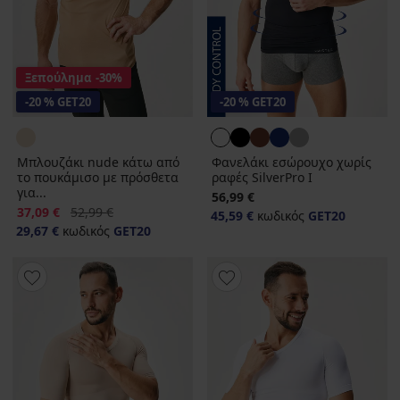
Ξεπούλημα
-30%
-20 % GET20
-20 % GET20
Μπλουζάκι nude κάτω από
Φανελάκι εσώρουχο χωρίς
το πουκάμισο με πρόσθετα
ραφές SilverPro Ι
για...
56,99 €
Έκπτωση
Αρχική τιμή
37,09 €
52,99 €
45,59 €
κωδικός
GET20
29,67 €
κωδικός
GET20