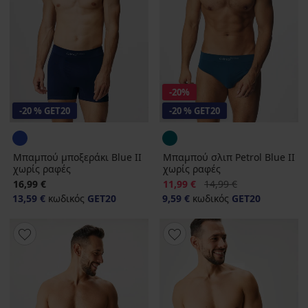
-20%
-20 % GET20
-20 % GET20
Μπαμπού μποξεράκι Blue II
Μπαμπού σλιπ Petrol Blue II
χωρίς ραφές
χωρίς ραφές
Έκπτωση
Αρχική τιμή
16,99 €
11,99 €
14,99 €
13,59 €
κωδικός
GET20
9,59 €
κωδικός
GET20