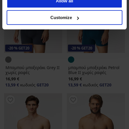
Allow all
Customize
-20 % GET20
-20 % GET20
Μπαμπού μποξεράκι Grey II
μπαμπού μποξεράκι Petrol
χωρίς ραφές
Blue II χωρίς ραφές
16,99 €
16,99 €
13,59 €
κωδικός
GET20
13,59 €
κωδικός
GET20