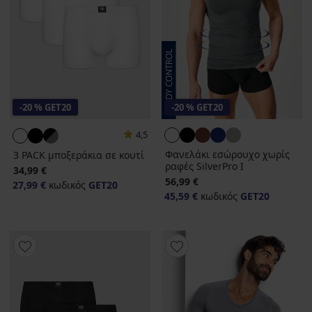
-20 % GET20
-20 % GET20
4,5
Φανελάκι εσώρουχο χωρίς
3 PACK μποξεράκια σε κουτί
ραφές SilverPro Ι
34,99 €
56,99 €
27,99 €
κωδικός
GET20
45,59 €
κωδικός
GET20