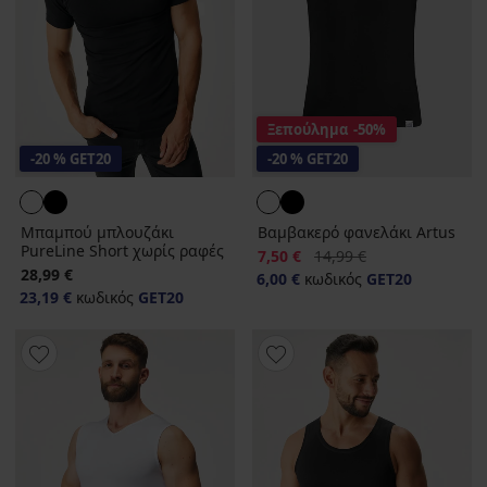
Ξεπούλημα
-50%
-20 % GET20
-20 % GET20
Μπαμπού μπλουζάκι
Βαμβακερό φανελάκι Artus
PureLine Short χωρίς ραφές
Έκπτωση
Αρχική τιμή
7,50 €
14,99 €
28,99 €
6,00 €
κωδικός
GET20
23,19 €
κωδικός
GET20