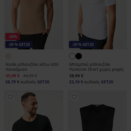
-20%
-20 % GET20
-20 % GET20
Nude μπλουζάκι κάτω από
Μπαμπού μπλουζάκι
πουκάμισο
PureLine Short χωρίς ραφές
Έκπτωση
Αρχική τιμή
35,99 €
44,99 €
28,99 €
28,79 €
κωδικός
GET20
23,19 €
κωδικός
GET20