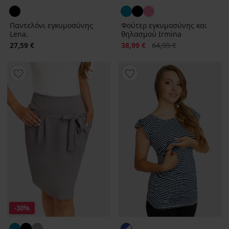
Παντελόνι εγκυμοσύνης
Φούτερ εγκυμοσύνης και
Lena.
θηλασμού Irmina
Έκπτωση
Αρχική τιμή
27,59 €
38,99 €
64,99 €
-30%