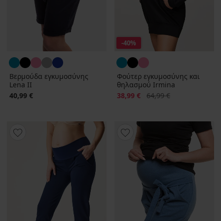
-40%
Βερμούδα εγκυμοσύνης
Φούτερ εγκυμοσύνης και
Lena II
θηλασμού Irmina
Έκπτωση
Αρχική τιμή
40,99 €
38,99 €
64,99 €