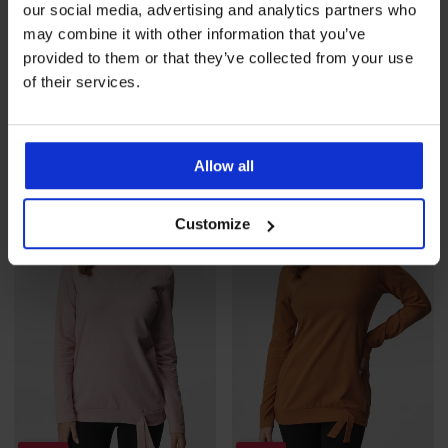
our social media, advertising and analytics partners who
-40%
may combine it with other information that you’ve
provided to them or that they’ve collected from your use
of their services.
Μπλουζάκι θηλασμού
Παντελόνι εγκυμοσύνης Pola
Debora
46,99 €
Έκπτωση
Αρχική τιμή
24,59 €
40,99 €
Allow all
Customize