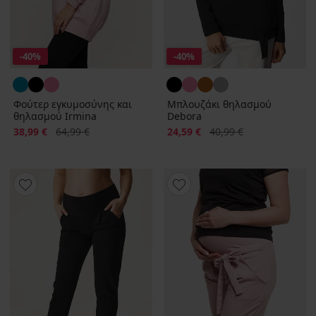
-40%
-40%
Φούτερ εγκυμοσύνης και
Μπλουζάκι θηλασμού
θηλασμού Irmina
Debora
Έκπτωση
Αρχική τιμή
Έκπτωση
Αρχική τιμή
38,99 €
64,99 €
24,59 €
40,99 €