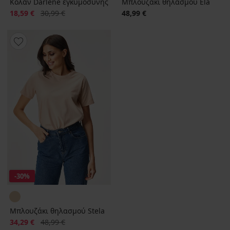
Κολάν Darlene εγκυμοσύνης
Μπλουζάκι θηλασμού Ela
Έκπτωση
Αρχική τιμή
18,59 €
30,99 €
48,99 €
-30%
Μπλουζάκι θηλασμού Stela
Έκπτωση
Αρχική τιμή
34,29 €
48,99 €