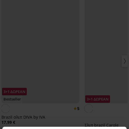
3+1 ΔΩΡΕΑΝ
Bestseller
3+1 ΔΩΡΕΑΝ
5
Brazil σλιπ DIVA by IVA
17,99 €
Σλιπ brazil Carole