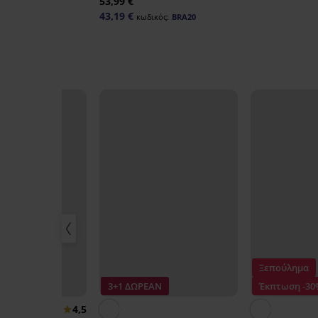
53,99 €
ο
43,19 €
κωδικός:
BRA20
ικός:
BRA20
μα
Ξεπούλημα
-30%
3+1 ΔΩΡΕΑΝ
Έκπτωση -30
4,5