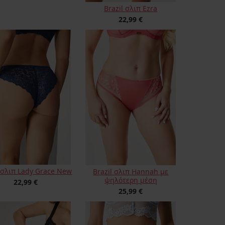
Brazil σλιπ Ezra
22,99 €
l σλιπ Lady Grace New
Brazil σλιπ Hannah με
ψηλότερη μέση
22,99 €
25,99 €