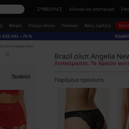
Αναζήτηση
ΣΥΜΒΟΥΛΕΣ
Αλλαγή και επιστροφή
Επι
κά
Μαγιό
Ρούχα ύπνου
Premium
Νέες αφίξεις
Καλο
 ΕΩΣ ΚΑΙ −70 %
ΚΩΔΙΚΟ
zil σλιπ Angelia New
Brazil σλιπ Angelia Ne
Λυπούμαστε. Το προϊόν αυτό
Προβολή
Παρόμοια προϊόντα