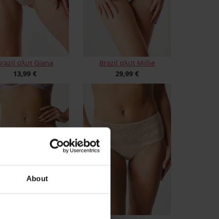
razil σλιπ Giana
Brazil σλιπ Millie
13,99 €
29,99 €
About