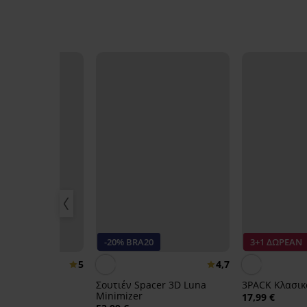
20
-20% BRA20
3+1 ΔΩΡΕΑΝ
5
4,7
Σουτιέν Spacer 3D Luna
3PACK Κλασικό
Minimizer
17,99 €
armen Basic