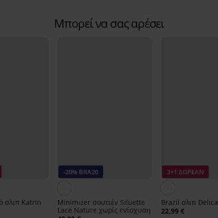
Μπορεί να σας αρέσει
-20% BRA20
3+1 ΔΩΡΕΑΝ
 σλιπ Katrin
Minimizer σουτιέν Siluette
Brazil σλιπ Delic
Lace Nature χωρίς ενίσχυση
22,99 €