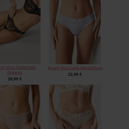
azil σλιπ DIAMOND
Brazil σλιπ Laila δαντελένιο
Dreams
22,99 €
29,99 €