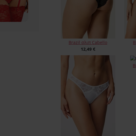
Brazil σλιπ Cabello
B
12,49 €
B