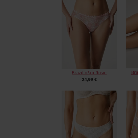
Br
Brazil σλιπ Rosie
24,99 €