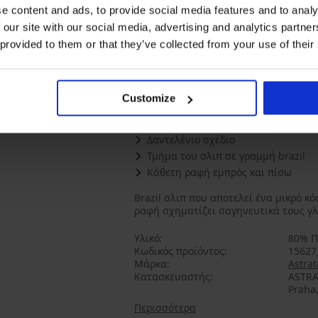
Brazil σλιπ Selmark Manuela
B
e content and ads, to provide social media features and to analy
47,99 €
 our site with our social media, advertising and analytics partn
 provided to them or that they’ve collected from your use of their
4,5
|
2
Κριτικές
ΠΕΡΙΓΡΑΦΗ
Customize
Ενισχυμένο βαμβακερό καβάλο
Δαντελένιο σχέδιο
Τμήμα του σλιπ σε γραμμή brazil
Κάθετη ραφή εμπρός και πίσω
Brazil σλιπ που αποτελεί ένα μικρό κ
ραφή σχηματίζει σαγηνευτικά τους γλο
Υλικό
80% Π
Κωδικός προϊόντος
15627
Μάρκα
Astrat
Κατασκευαστής
ASTRA
Praha,
Περισσότερα