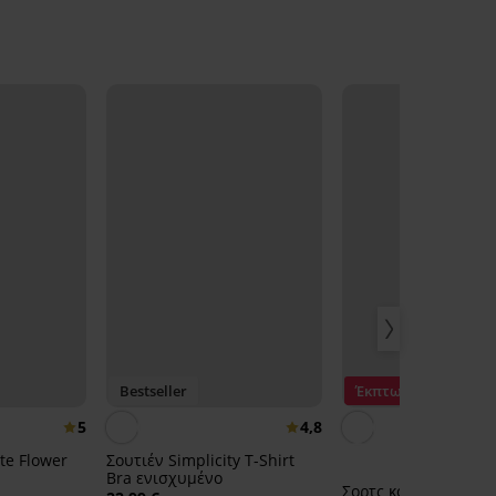
Bestseller
Έκπτωση -40%
5
4,8
ate Flower
Σουτιέν Simplicity T-Shirt
Bra ενισχυμένο
Σορτς κολύμβησης 