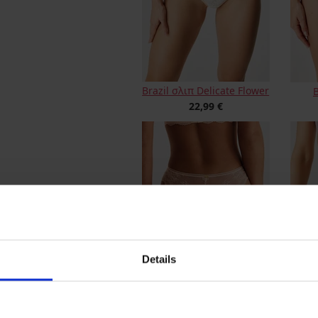
Brazil σλιπ Delicate Flower
B
22,99 €
Details