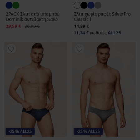
2PACK Σλιπ από μπαμπού
Σλιπ χωρίς ραφές SilverPro
Dominik αντιβακτηριακό
Classic I
Έκπτωση
Αρχική τιμή
29,59 €
36,99 €
14,99 €
11,24 €
κωδικός
ALL25
-25 % ALL25
-25 % ALL25