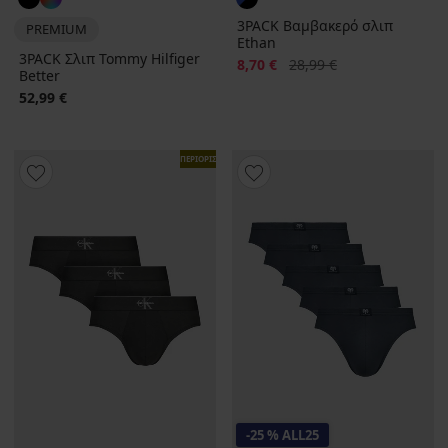
3PACK Βαμβακερό σλιπ
PREMIUM
Ethan
3PACK Σλιπ Tommy Hilfiger
Έκπτωση
Αρχική τιμή
8,70 €
28,99 €
Better
52,99 €
ΠΕΡΙΟΡΙΣΜΕΝΑ
-25 % ALL25