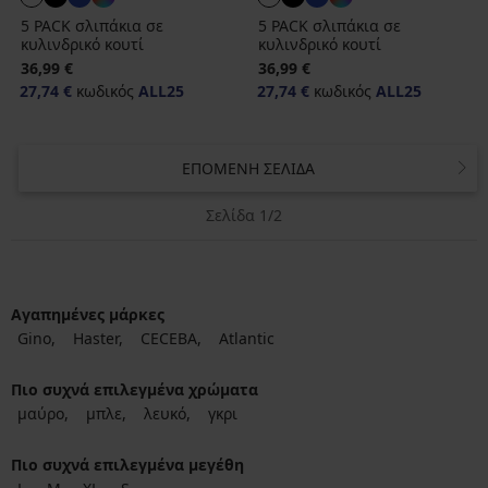
5 PACK σλιπάκια σε
5 PACK σλιπάκια σε
κυλινδρικό κουτί
κυλινδρικό κουτί
36,99 €
36,99 €
27,74 €
κωδικός
ALL25
27,74 €
κωδικός
ALL25
ΕΠΌΜΕΝΗ ΣΕΛΊΔΑ
Σελίδα 1/2
Αγαπημένες μάρκες
Gino
Haster
CECEBA
Atlantic
Πιο συχνά επιλεγμένα χρώματα
μαύρο
μπλε
λευκό
γκρι
Πιο συχνά επιλεγμένα μεγέθη