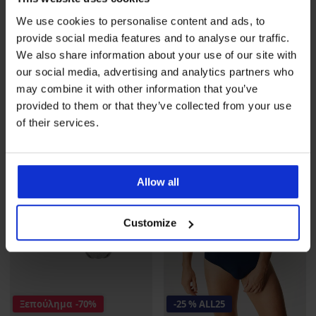
We use cookies to personalise content and ads, to
3PACK Σλιπ από μπαμπού
PREMIUM
provide social media features and to analyse our traffic.
MEN-A V
3PACK Σλιπ Calvin Klein
We also share information about your use of our site with
Έκπτωση
Αρχική τιμή
8,10 €
26,99 €
Cotton Stretch I
our social media, advertising and analytics partners who
48,99 €
may combine it with other information that you’ve
provided to them or that they’ve collected from your use
ΠΕΡΙΟΡΙΣΜΕΝΑ
of their services.
Allow all
Customize
Ξεπούλημα
-70%
-25 % ALL25