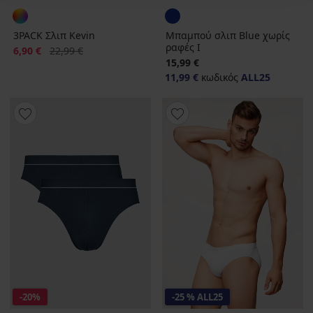
3PACK Σλιπ Kevin
Μπαμπού σλιπ Blue χωρίς
ραφές Ι
Έκπτωση
Αρχική τιμή
6,90 €
22,99 €
15,99 €
11,99 €
κωδικός
ALL25
-20%
-25 % ALL25