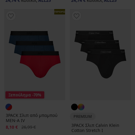
24,74 €
κωδικός
ALL25
24,74 €
κωδικός
ALL25
ΠΕΡΙΟΡΙΣΜΕΝΑ
Ξεπούλημα
-70%
3PACK Σλιπ από μπαμπού
PREMIUM
MEN-A IV
3PACK Σλιπ Calvin Klein
Έκπτωση
Αρχική τιμή
8,10 €
26,99 €
Cotton Stretch I