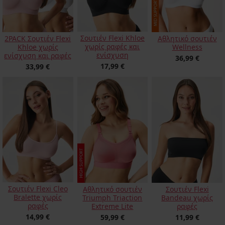
Σουτιέν Flexi Khloe
2PACK Σουτιέν Flexi
Αθλητικό σουτιέν
χωρίς ραφές και
Khloe χωρίς
Wellness
ενίσχυση
ενίσχυση και ραφές
36,99 €
17,99 €
33,99 €
Σουτιέν Flexi Cleo
Αθλητικό σουτιέν
Σουτιέν Flexi
Bralette χωρίς
Triumph Triaction
Bandeau χωρίς
ραφές
Extreme Lite
ραφές
14,99 €
59,99 €
11,99 €