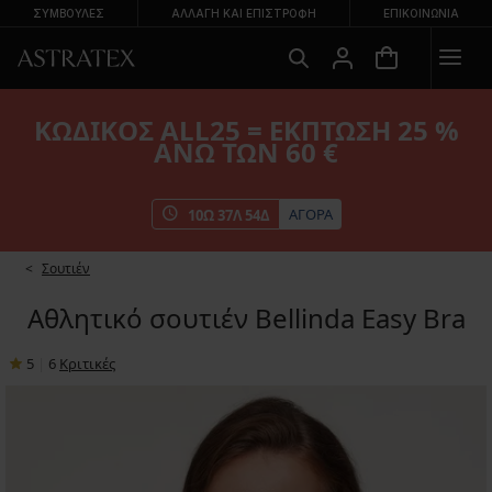
ΣΥΜΒΟΥΛΕΣ
ΑΛΛΑΓΉ ΚΑΙ ΕΠΙΣΤΡΟΦΉ
ΕΠΙΚΟΙΝΩΝΊΑ
ΚΩΔΙΚΟΣ ALL25 = ΕΚΠΤΩΣΗ 25 %
ΑΝΩ ΤΩΝ 60 €
ΑΓΟΡΑ
10
Ω
37
Λ
53
Δ
Σουτιέν
Αθλητικό σουτιέν Bellinda Easy Bra
5
|
6
Κριτικές