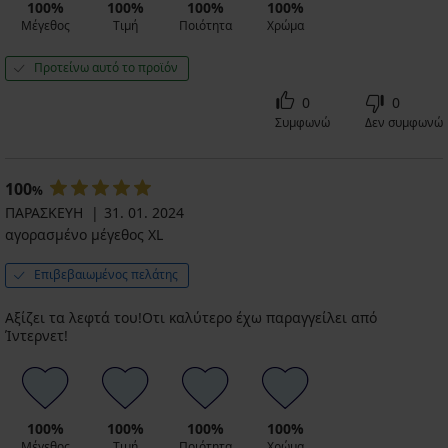
100%
100%
100%
100%
Μέγεθος
Τιμή
Ποιότητα
Χρώμα
Προτείνω αυτό το προϊόν
0
0
Συμφωνώ
Δεν συμφωνώ
100
%
ΠΑΡΑΣΚΕΥΗ
31. 01. 2024
αγορασμένο μέγεθος XL
Επιβεβαιωμένος πελάτης
Αξίζει τα λεφτά του!Οτι καλύτερο έχω παραγγείλει από
Ίντερνετ!
100%
100%
100%
100%
Μέγεθος
Τιμή
Ποιότητα
Χρώμα