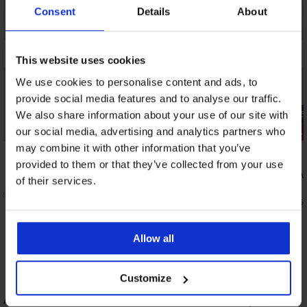
Consent
Details
About
This website uses cookies
We use cookies to personalise content and ads, to
provide social media features and to analyse our traffic.
-25% ALL25
-25% ALL25
We also share information about your use of our site with
our social media, advertising and analytics partners who
3+1 ΔΩΡΕΑΝ
3+1 ΔΩΡΕΑ
may combine it with other information that you’ve
5
5
provided to them or that they’ve collected from your use
Brazil σλιπ Delicate Flower
Κλασικό σλ
of their services.
22,99 €
16,99 €
Deluxe
17,24 €
12,74 €
κωδικός:
ALL25
κωδι
Allow all
Customize
ΑΞΙΟΛΟΓΗΣΗ ΠΡΟΪΟΝΤΟΣ Αθλητικό