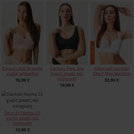
Σουτιέν RIB Bralette
Σουτιέν Flexi Zoe
Αθλητικό σουτιέν
χωρίς μπανέλες
χωρίς ραφές και
ONLY Play Martine
ενίσχυση
16,99 €
32,99 €
19,99 €
Σουτιέν Hanna 23
χωρίς ραφές και
ενίσχυση
13,99 €