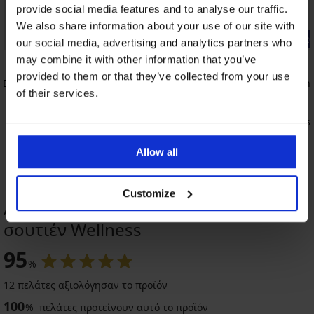
provide social media features and to analyse our traffic.
We also share information about your use of our site with
-20% BRA20
-20% BRA20
our social media, advertising and analytics partners who
may combine it with other information that you’ve
5
5
provided to them or that they’ve collected from your use
 Black
Αθλητικό σουτιέν Function Flex
Σουτιέν An
of their services.
μπανέλες
26,99 €
52,99 €
21,59 €
κωδικός:
BRA20
42,39 €
κωδι
Allow all
Customize
ΑΞΙΟΛΟΓΗΣΗ ΠΡΟΪΟΝΤΟΣ Αθλητικό
σουτιέν Wellness
-30%
-20 % BRA20
-20 % BRA20
-20 % BRA20
-20 % BRA20
-20 % BRA20
-20 % BRA20
-20 % BRA20
-20 % BRA20
95
%
5
5
4
5
4,6
12 πελάτες αξιολόγησαν το προϊόν
Αθλητικό
100
σουτιέν
%
πελάτες προτείνουν αυτό το προϊόν