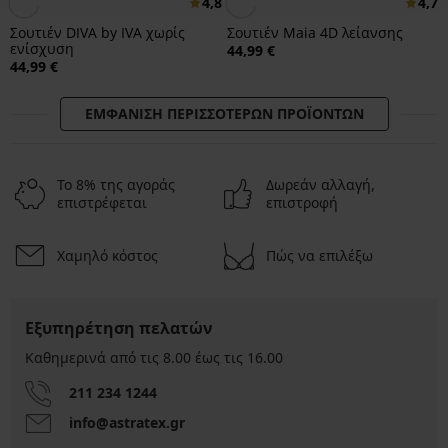
4,8
4,7
Σουτιέν DIVA by IVA χωρίς
Σουτιέν Maia 4D λείανσης
ενίσχυση
44,99 €
44,99 €
ΕΜΦΆΝΙΣΗ ΠΕΡΙΣΣΌΤΕΡΩΝ ΠΡΟΪΌΝΤΩΝ
Το 8% της αγοράς
Δωρεάν αλλαγή,
επιστρέφεται
επιστροφή
Χαμηλό κόστος
Πώς να επιλέξω
Εξυπηρέτηση πελατών
Καθημερινά από τις 8.00 έως τις 16.00
211 234 1244
info@astratex.gr