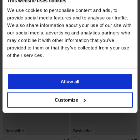
5
4,6
This website uses cookies
Σουτιέν Spacer Delicate Flower
We use cookies to personalise content and ads, to
44,99 €
provide social media features and to analyse our traffic.
Σουτιέν Spacer 3D Lady Grace
New
We also share information about your use of our site with
53,99 €
our social media, advertising and analytics partners who
may combine it with other information that you’ve
provided to them or that they’ve collected from your use
of their services.
Allow all
Customize
Bestseller
Bestseller