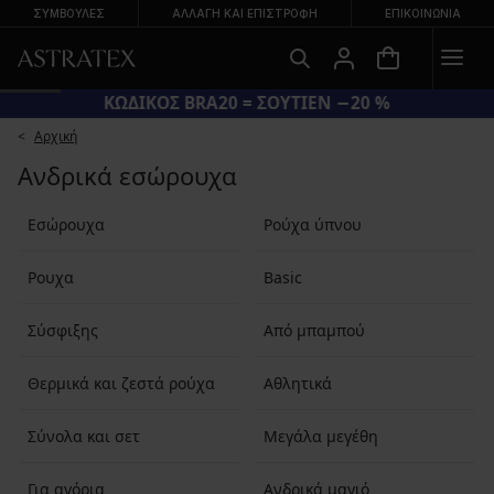
ΣΥΜΒΟΥΛΕΣ
ΑΛΛΑΓΉ ΚΑΙ ΕΠΙΣΤΡΟΦΉ
ΕΠΙΚΟΙΝΩΝΊΑ
ΚΩΔΙΚΟΣ BRA20 = ΣΟΥΤΙΕΝ −20 %
Αρχική
Ανδρικά εσώρουχα
Εσώρουχα
Ρούχα ύπνου
Ρουχα
Basic
Σύσφιξης
Από μπαμπού
Θερμικά και ζεστά ρούχα
Αθλητικά
Σύνολα και σετ
Μεγάλα μεγέθη
Για αγόρια
Ανδρικά μαγιό