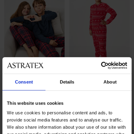
Ξεπούλημα
-70%
Ξεπούλημα
-70%
Consent
Details
About
Βαμβακερή παιδική πιτζάμα
Παιδική ζεστή πιτζάμα
Christmas Mood μακριά
Nordic μακριά
Έκπτωση
Αρχική τιμή
Έκπτωση
Αρχική τιμή
13,50 €
44,99 €
13,50 €
44,99 €
This website uses cookies
We use cookies to personalise content and ads, to
provide social media features and to analyse our traffic.
We also share information about your use of our site with