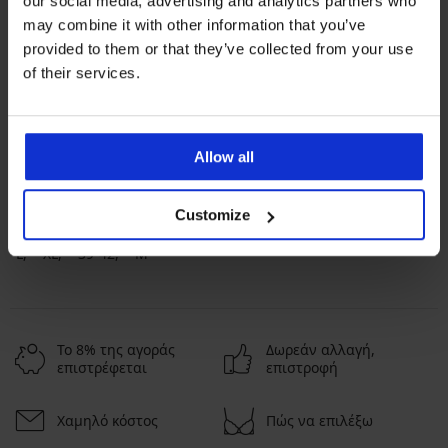
our social media, advertising and analytics partners who
may combine it with other information that you’ve
provided to them or that they’ve collected from your use
of their services.
Αγαπημένες μάρκες
MEN-A
Astratex
VOXX
BOMA
Allow all
Πιο συχνά επιλεγμένα χρώματα
μαύρο
πολύχρωμο
λευκό
μπλε
Customize
Πιο συχνά επιλεγμένα μεγέθη
L
XL
39-42
M
Το 8% της αγοράς
Δωρεάν αλλαγή,
επιστρέφεται
επιστροφή
Χαμηλό κόστος
Πώς να επιλέξω