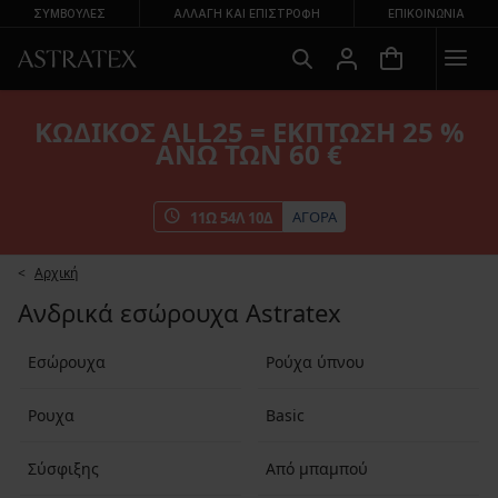
ΣΥΜΒΟΥΛΕΣ
ΑΛΛΑΓΉ ΚΑΙ ΕΠΙΣΤΡΟΦΉ
ΕΠΙΚΟΙΝΩΝΊΑ
ΚΩΔΙΚΟΣ ALL25 = ΕΚΠΤΩΣΗ 25 %
ΑΝΩ ΤΩΝ 60 €
ΑΓΟΡΑ
11
Ω
54
Λ
10
Δ
Αρχική
Ανδρικά εσώρουχα Astratex
Εσώρουχα
Ρούχα ύπνου
Ρουχα
Basic
Σύσφιξης
Από μπαμπού